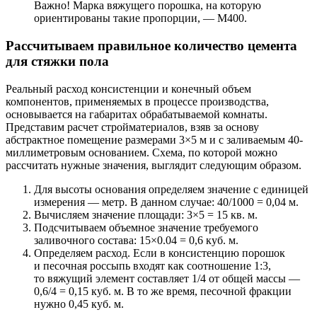
Важно! Марка вяжущего порошка, на которую
ориентированы такие пропорции, — М400.
Рассчитываем правильное количество цемента
для стяжки пола
Реальный расход консистенции и конечный объем
компонентов, применяемых в процессе производства,
основывается на габаритах обрабатываемой комнаты.
Представим расчет стройматериалов, взяв за основу
абстрактное помещение размерами 3×5 м и с заливаемым 40-
миллиметровым основанием. Схема, по которой можно
рассчитать нужные значения, выглядит следующим образом.
Для высоты основания определяем значение с единицей
измерения — метр. В данном случае: 40/1000 = 0,04 м.
Вычисляем значение площади: 3×5 = 15 кв. м.
Подсчитываем объемное значение требуемого
заливочного состава: 15×0.04 = 0,6 куб. м.
Определяем расход. Если в консистенцию порошок
и песочная россыпь входят как соотношение 1:3,
то вяжущий элемент составляет 1/4 от общей массы —
0,6/4 = 0,15 куб. м. В то же время, песочной фракции
нужно 0,45 куб. м.