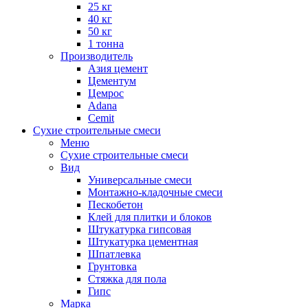
25 кг
40 кг
50 кг
1 тонна
Производитель
Азия цемент
Цементум
Цемрос
Adana
Cemit
Сухие строительные смеси
Меню
Сухие строительные смеси
Вид
Универсальные смеси
Монтажно-кладочные смеси
Пескобетон
Клей для плитки и блоков
Штукатурка гипсовая
Штукатурка цементная
Шпатлевка
Грунтовка
Стяжка для пола
Гипс
Марка