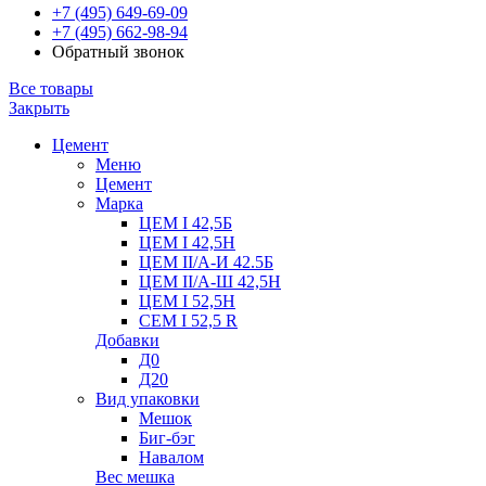
+7 (495) 649-69-09
+7 (495) 662-98-94
Обратный звонок
Все товары
Закрыть
Цемент
Меню
Цемент
Марка
ЦЕМ I 42,5Б
ЦЕМ I 42,5Н
ЦЕМ II/А-И 42.5Б
ЦЕМ II/А-Ш 42,5Н
ЦЕМ I 52,5Н
CEM I 52,5 R
Добавки
Д0
Д20
Вид упаковки
Мешок
Биг-бэг
Навалом
Вес мешка