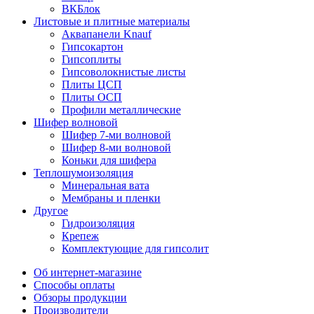
ВКБлок
Листовые и плитные материалы
Аквапанели Knauf
Гипсокартон
Гипсоплиты
Гипсоволокнистые листы
Плиты ЦСП
Плиты ОСП
Профили металлические
Шифер волновой
Шифер 7-ми волновой
Шифер 8-ми волновой
Коньки для шифера
Теплошумоизоляция
Минеральная вата
Мембраны и пленки
Другое
Гидроизоляция
Крепеж
Комплектующие для гипсолит
Об интернет-магазине
Способы оплаты
Обзоры продукции
Производители