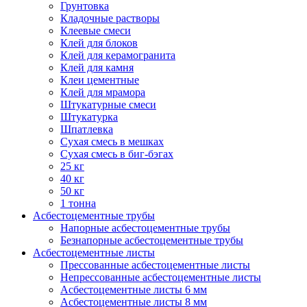
Грунтовка
Кладочные растворы
Клеевые смеси
Клей для блоков
Клей для керамогранита
Клей для камня
Клеи цементные
Клей для мрамора
Штукатурные смеси
Штукатурка
Шпатлевка
Сухая смесь в мешках
Сухая смесь в биг-бэгах
25 кг
40 кг
50 кг
1 тонна
Асбестоцементные трубы
Напорные асбестоцементные трубы
Безнапорные асбестоцементные трубы
Асбестоцементные листы
Прессованные асбестоцементные листы
Непрессованные асбестоцементные листы
Асбестоцементные листы 6 мм
Асбестоцементные листы 8 мм