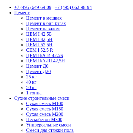
+7 (495) 649-69-09
|
+7 (495) 662-98-94
Цемент
Цемент в мешках
Цемент в биг-бэгах
Цемент навалом
ЦЕМ I 42,5Б
ЦЕМ I 42,5Н
ЦЕМ I 52,5Н
CEM I 52,5 R
ЦЕМ II/А-И 42.5Б
ЦЕМ II/А-Ш 42,5Н
Цемент Д0
Цемент Д20
25 кг
40 кг
50 кг
1 тонна
Сухие строительные смеси
Сухая смесь М100
Сухая смесь М150
Сухая смесь М200
Пескобетон М300
Универсальные смеси
Смеси для стяжки пола