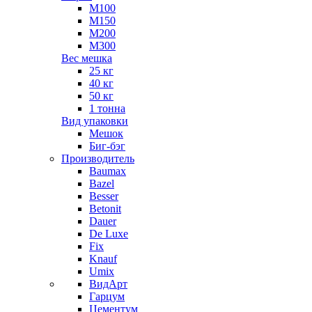
М100
М150
М200
М300
Вес мешка
25 кг
40 кг
50 кг
1 тонна
Вид упаковки
Мешок
Биг-бэг
Производитель
Baumax
Bazel
Besser
Betonit
Dauer
De Luxe
Fix
Knauf
Umix
ВидАрт
Гарцум
Цементум