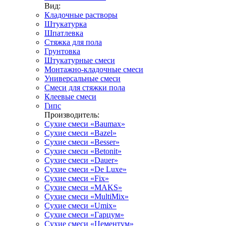
Вид:
Кладочные растворы
Штукатурка
Шпатлевка
Стяжка для пола
Грунтовка
Штукатурные смеси
Монтажно-кладочные смеси
Универсальные смеси
Смеси для стяжки пола
Клеевые смеси
Гипс
Производитель:
Сухие смеси «Baumax»
Сухие смеси «Bazel»
Сухие смеси «Besser»
Сухие смеси «Betonit»
Сухие смеси «Dauer»
Сухие смеси «De Luxe»
Сухие смеси «Fix»
Сухие смеси «MAKS»
Сухие смеси «MultiMix»
Сухие смеси «Umix»
Сухие смеси «Гарцум»
Сухие смеси «Цементум»