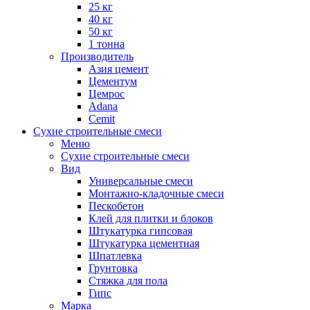
25 кг
40 кг
50 кг
1 тонна
Производитель
Азия цемент
Цементум
Цемрос
Adana
Cemit
Сухие строительные смеси
Меню
Сухие строительные смеси
Вид
Универсальные смеси
Монтажно-кладочные смеси
Пескобетон
Клей для плитки и блоков
Штукатурка гипсовая
Штукатурка цементная
Шпатлевка
Грунтовка
Стяжка для пола
Гипс
Марка