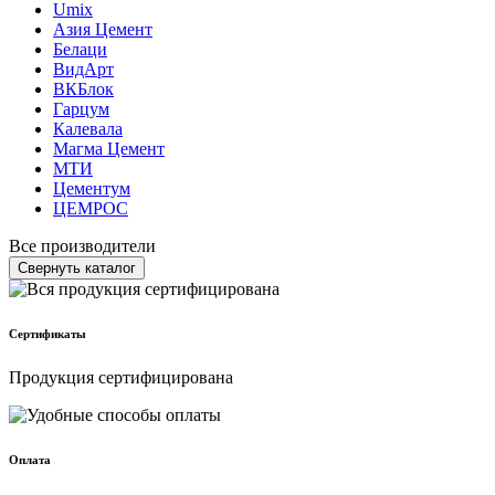
Umix
Азия Цемент
Белаци
ВидАрт
ВКБлок
Гарцум
Калевала
Магма Цемент
МТИ
Цементум
ЦЕМРОС
Все производители
Свернуть каталог
Сертификаты
Продукция сертифицирована
Оплата