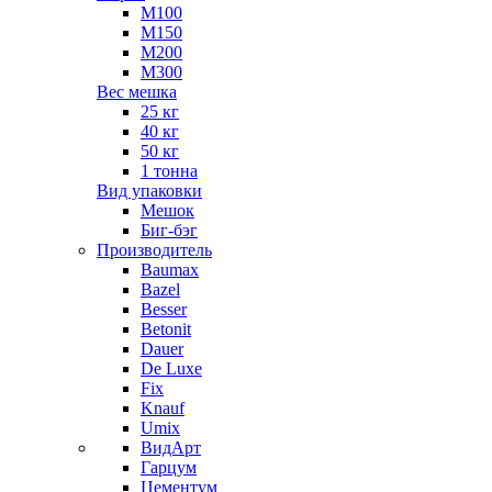
М100
М150
М200
М300
Вес мешка
25 кг
40 кг
50 кг
1 тонна
Вид упаковки
Мешок
Биг-бэг
Производитель
Baumax
Bazel
Besser
Betonit
Dauer
De Luxe
Fix
Knauf
Umix
ВидАрт
Гарцум
Цементум