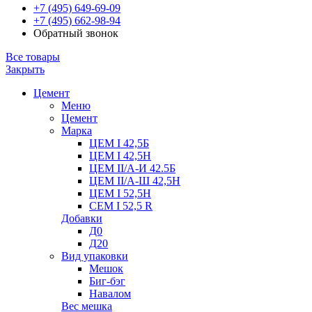
+7 (495) 649-69-09
+7 (495) 662-98-94
Обратный звонок
Все товары
Закрыть
Цемент
Меню
Цемент
Марка
ЦЕМ I 42,5Б
ЦЕМ I 42,5Н
ЦЕМ II/А-И 42.5Б
ЦЕМ II/А-Ш 42,5Н
ЦЕМ I 52,5Н
CEM I 52,5 R
Добавки
Д0
Д20
Вид упаковки
Мешок
Биг-бэг
Навалом
Вес мешка