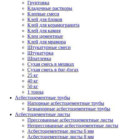
Грунтовка
Кладочные растворы
Клеевые смеси
Клей для блоков
Клей для керамогранита
Клей для камня
Клеи цементные
Клей для мрамора
Штукатурные смеси
Штукатурка
Шпатлевка
Сухая смесь в мешках
Сухая смесь в биг-бэгах
25 кг
40 кг
50 кг
1 тонна
Асбестоцементные трубы
Напорные асбестоцементные трубы
Безнапорные асбестоцементные трубы
Асбестоцементные листы
Прессованные асбестоцементные листы
Непрессованные асбестоцементные листы
Асбестоцементные листы 6 мм
Асбестоцементные листы 8 мм