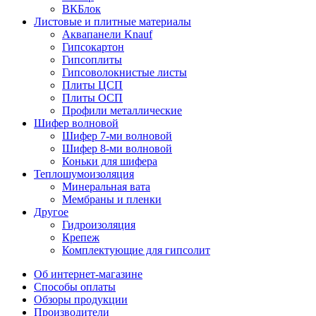
ВКБлок
Листовые и плитные материалы
Аквапанели Knauf
Гипсокартон
Гипсоплиты
Гипсоволокнистые листы
Плиты ЦСП
Плиты ОСП
Профили металлические
Шифер волновой
Шифер 7-ми волновой
Шифер 8-ми волновой
Коньки для шифера
Теплошумоизоляция
Минеральная вата
Мембраны и пленки
Другое
Гидроизоляция
Крепеж
Комплектующие для гипсолит
Об интернет-магазине
Способы оплаты
Обзоры продукции
Производители