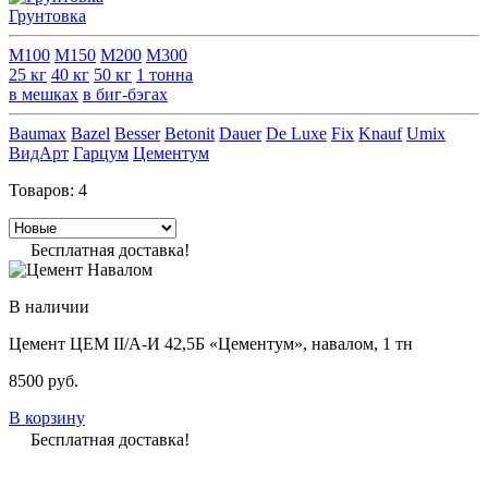
Грунтовка
М100
М150
М200
М300
25 кг
40 кг
50 кг
1 тонна
в мешках
в биг-бэгах
Baumax
Bazel
Besser
Betonit
Dauer
De Luxe
Fix
Knauf
Umix
ВидАрт
Гарцум
Цементум
Товаров:
4
Бесплатная доставка!
В наличии
Цемент ЦЕМ II/А-И 42,5Б «Цементум», навалом, 1 тн
8500
руб.
В корзину
Бесплатная доставка!