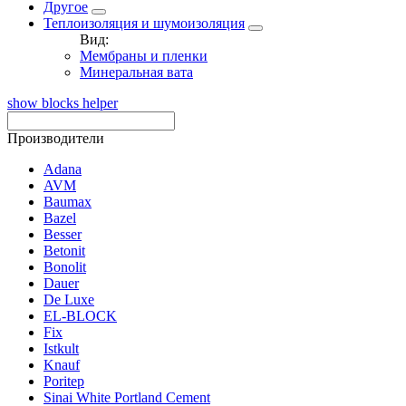
Другое
Теплоизоляция и шумоизоляция
Вид:
Мембраны и пленки
Минеральная вата
show blocks helper
Производители
Adana
AVM
Baumax
Bazel
Besser
Betonit
Bonolit
Dauer
De Luxe
EL-BLOCK
Fix
Istkult
Knauf
Poritep
Sinai White Portland Cement