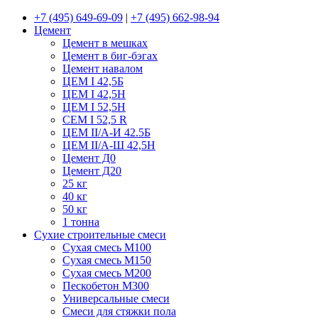
+7 (495) 649-69-09
|
+7 (495) 662-98-94
Цемент
Цемент в мешках
Цемент в биг-бэгах
Цемент навалом
ЦЕМ I 42,5Б
ЦЕМ I 42,5Н
ЦЕМ I 52,5Н
CEM I 52,5 R
ЦЕМ II/А-И 42.5Б
ЦЕМ II/А-Ш 42,5Н
Цемент Д0
Цемент Д20
25 кг
40 кг
50 кг
1 тонна
Сухие строительные смеси
Сухая смесь М100
Сухая смесь М150
Сухая смесь М200
Пескобетон М300
Универсальные смеси
Смеси для стяжки пола