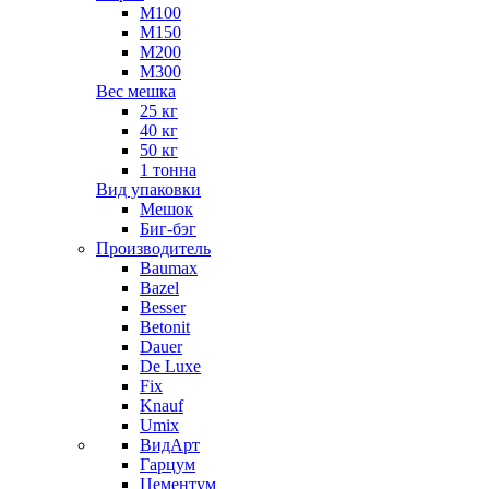
М100
М150
М200
М300
Вес мешка
25 кг
40 кг
50 кг
1 тонна
Вид упаковки
Мешок
Биг-бэг
Производитель
Baumax
Bazel
Besser
Betonit
Dauer
De Luxe
Fix
Knauf
Umix
ВидАрт
Гарцум
Цементум