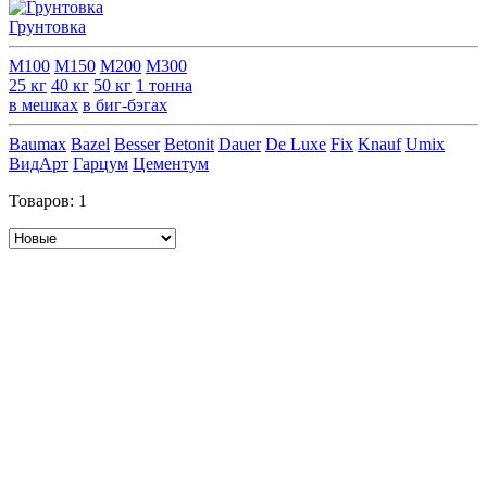
Грунтовка
М100
М150
М200
М300
25 кг
40 кг
50 кг
1 тонна
в мешках
в биг-бэгах
Baumax
Bazel
Besser
Betonit
Dauer
De Luxe
Fix
Knauf
Umix
ВидАрт
Гарцум
Цементум
Товаров:
1