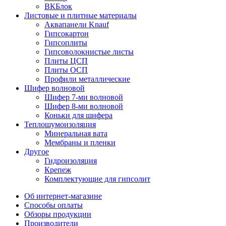
ВКБлок
Листовые и плитные материалы
Аквапанели Knauf
Гипсокартон
Гипсоплиты
Гипсоволокнистые листы
Плиты ЦСП
Плиты ОСП
Профили металлические
Шифер волновой
Шифер 7-ми волновой
Шифер 8-ми волновой
Коньки для шифера
Теплошумоизоляция
Минеральная вата
Мембраны и пленки
Другое
Гидроизоляция
Крепеж
Комплектующие для гипсолит
Об интернет-магазине
Способы оплаты
Обзоры продукции
Производители