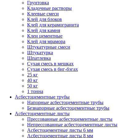
Грунтовка
Кладочные растворы
Клеевые смеси
Клей для блоков
Клей для керамогранита
Клей для камня
Клеи цементные
Клей для мрамора
Штукатурные смеси
Штукатурка
Шпатлевка
Сухая смесь в мешках
Сухая смесь в биг-бэгах
25 кг
40 кг
50 кг
1 тонна
Асбестоцементные трубы
Напорные асбестоцементные трубы
Безнапорные асбестоцементные трубы
Асбестоцементные листы
Прессованные асбестоцементные листы
Непрессованные асбестоцементные листы
Асбестоцементные листы 6 мм
Асбестоцементные листы 8 мм