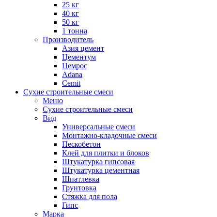
25 кг
40 кг
50 кг
1 тонна
Производитель
Азия цемент
Цементум
Цемрос
Adana
Cemit
Сухие строительные смеси
Меню
Сухие строительные смеси
Вид
Универсальные смеси
Монтажно-кладочные смеси
Пескобетон
Клей для плитки и блоков
Штукатурка гипсовая
Штукатурка цементная
Шпатлевка
Грунтовка
Стяжка для пола
Гипс
Марка