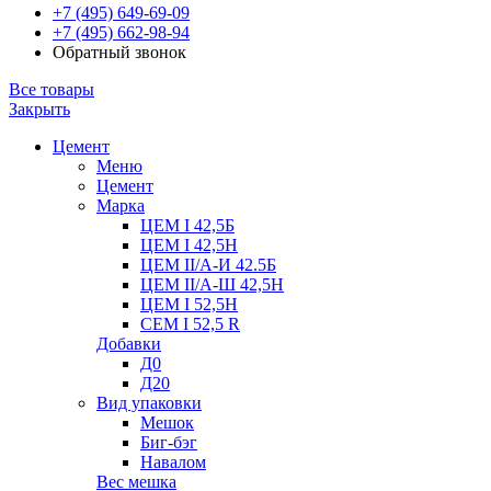
+7 (495) 649-69-09
+7 (495) 662-98-94
Обратный звонок
Все товары
Закрыть
Цемент
Меню
Цемент
Марка
ЦЕМ I 42,5Б
ЦЕМ I 42,5Н
ЦЕМ II/А-И 42.5Б
ЦЕМ II/А-Ш 42,5Н
ЦЕМ I 52,5Н
CEM I 52,5 R
Добавки
Д0
Д20
Вид упаковки
Мешок
Биг-бэг
Навалом
Вес мешка