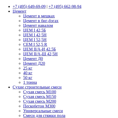
+7 (495) 649-69-09
|
+7 (495) 662-98-94
Цемент
Цемент в мешках
Цемент в биг-бэгах
Цемент навалом
ЦЕМ I 42,5Б
ЦЕМ I 42,5Н
ЦЕМ I 52,5Н
CEM I 52,5 R
ЦЕМ II/А-И 42.5Б
ЦЕМ II/А-Ш 42,5Н
Цемент Д0
Цемент Д20
25 кг
40 кг
50 кг
1 тонна
Сухие строительные смеси
Сухая смесь М100
Сухая смесь М150
Сухая смесь М200
Пескобетон М300
Универсальные смеси
Смеси для стяжки пола