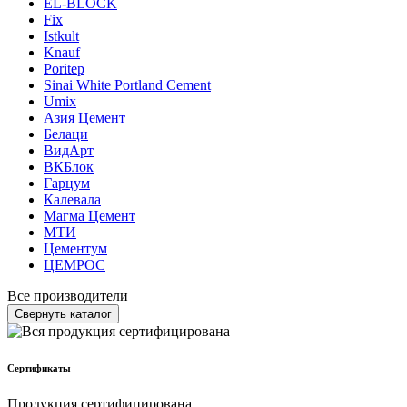
EL-BLOCK
Fix
Istkult
Knauf
Poritep
Sinai White Portland Cement
Umix
Азия Цемент
Белаци
ВидАрт
ВКБлок
Гарцум
Калевала
Магма Цемент
МТИ
Цементум
ЦЕМРОС
Все производители
Свернуть каталог
Сертификаты
Продукция сертифицирована