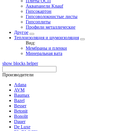
Плиты ОСП
Аквапанели Knauf
Гипсокартон
Гипсоволокнистые листы
Гипсоплиты
Профили металлические
Другое
Теплоизоляция и шумоизоляция
Вид:
Мембраны и пленки
Минеральная вата
show blocks helper
Производители
Adana
AVM
Baumax
Bazel
Besser
Betonit
Bonolit
Dauer
De Luxe