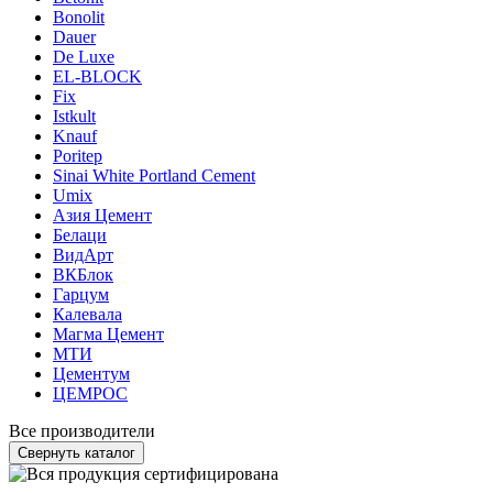
Bonolit
Dauer
De Luxe
EL-BLOCK
Fix
Istkult
Knauf
Poritep
Sinai White Portland Cement
Umix
Азия Цемент
Белаци
ВидАрт
ВКБлок
Гарцум
Калевала
Магма Цемент
МТИ
Цементум
ЦЕМРОС
Все производители
Свернуть каталог