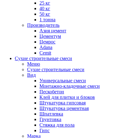
25 кг
40 кг
50 кг
1 тонна
Производитель
Азия цемент
Цементум
Цемрос
Adana
Cemit
Сухие строительные смеси
Меню
Сухие строительные смеси
Вид
Универсальные смеси
Монтажно-кладочные смеси
Пескобетон
Клей для плитки и блоков
Штукатурка гипсовая
Штукатурка цементная
Шпатлевка
Грунтовка
Стяжка для пола
Гипс
Марка