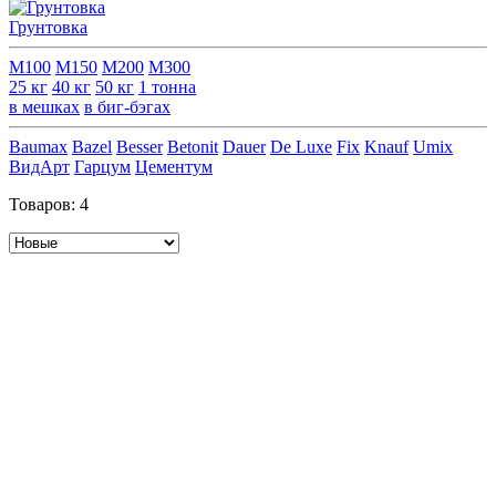
Грунтовка
М100
М150
М200
М300
25 кг
40 кг
50 кг
1 тонна
в мешках
в биг-бэгах
Baumax
Bazel
Besser
Betonit
Dauer
De Luxe
Fix
Knauf
Umix
ВидАрт
Гарцум
Цементум
Товаров:
4