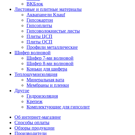
ВКБлок
Листовые и плитные материалы
Аквапанели Knauf
Гипсокартон
Гипсоплиты
Гипсоволокнистые листы
Плиты ЦСП
Плиты ОСП
Профили металлические
Шифер волновой
Шифер 7-ми волновой
Шифер 8-ми волновой
Коньки для шифера
Теплошумоизоляция
Минеральная вата
Мембраны и пленки
Другое
Гидроизоляция
Крепеж
Комплектующие для гипсолит
Об интернет-магазине
Способы оплаты
Обзоры продукции
Производители