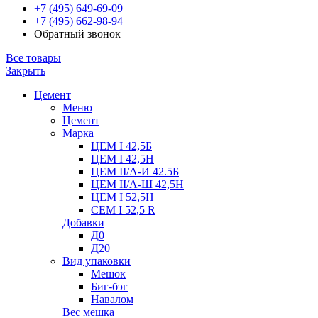
+7 (495) 649-69-09
+7 (495) 662-98-94
Обратный звонок
Все товары
Закрыть
Цемент
Меню
Цемент
Марка
ЦЕМ I 42,5Б
ЦЕМ I 42,5Н
ЦЕМ II/А-И 42.5Б
ЦЕМ II/А-Ш 42,5Н
ЦЕМ I 52,5Н
CEM I 52,5 R
Добавки
Д0
Д20
Вид упаковки
Мешок
Биг-бэг
Навалом
Вес мешка