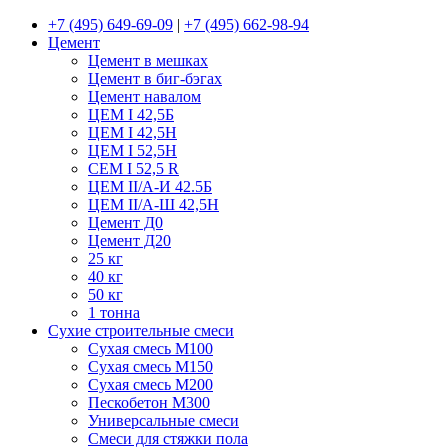
+7 (495) 649-69-09
|
+7 (495) 662-98-94
Цемент
Цемент в мешках
Цемент в биг-бэгах
Цемент навалом
ЦЕМ I 42,5Б
ЦЕМ I 42,5Н
ЦЕМ I 52,5Н
CEM I 52,5 R
ЦЕМ II/А-И 42.5Б
ЦЕМ II/А-Ш 42,5Н
Цемент Д0
Цемент Д20
25 кг
40 кг
50 кг
1 тонна
Сухие строительные смеси
Сухая смесь М100
Сухая смесь М150
Сухая смесь М200
Пескобетон М300
Универсальные смеси
Смеси для стяжки пола