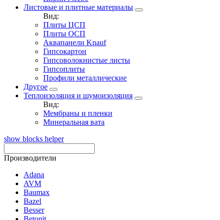
Листовые и плитные материалы
Вид:
Плиты ЦСП
Плиты ОСП
Аквапанели Knauf
Гипсокартон
Гипсоволокнистые листы
Гипсоплиты
Профили металлические
Другое
Теплоизоляция и шумоизоляция
Вид:
Мембраны и пленки
Минеральная вата
show blocks helper
Производители
Adana
AVM
Baumax
Bazel
Besser
Betonit