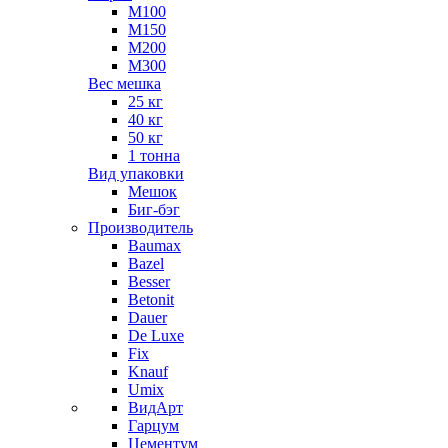
М100
М150
М200
М300
Вес мешка
25 кг
40 кг
50 кг
1 тонна
Вид упаковки
Мешок
Биг-бэг
Производитель
Baumax
Bazel
Besser
Betonit
Dauer
De Luxe
Fix
Knauf
Umix
ВидАрт
Гарцум
Цементум