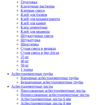
Грунтовка
Кладочные растворы
Клеевые смеси
Клей для блоков
Клей для керамогранита
Клей для камня
Клеи цементные
Клей для мрамора
Штукатурные смеси
Штукатурка
Шпатлевка
Сухая смесь в мешках
Сухая смесь в биг-бэгах
25 кг
40 кг
50 кг
1 тонна
Асбестоцементные трубы
Напорные асбестоцементные трубы
Безнапорные асбестоцементные трубы
Асбестоцементные листы
Прессованные асбестоцементные листы
Непрессованные асбестоцементные листы
Асбестоцементные листы 6 мм
Асбестоцементные листы 8 мм