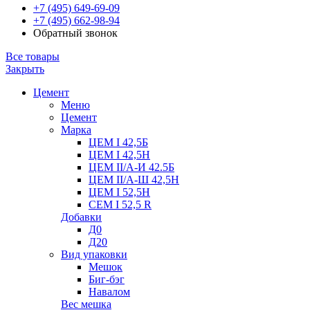
+7 (495) 649-69-09
+7 (495) 662-98-94
Обратный звонок
Все товары
Закрыть
Цемент
Меню
Цемент
Марка
ЦЕМ I 42,5Б
ЦЕМ I 42,5Н
ЦЕМ II/А-И 42.5Б
ЦЕМ II/А-Ш 42,5Н
ЦЕМ I 52,5Н
CEM I 52,5 R
Добавки
Д0
Д20
Вид упаковки
Мешок
Биг-бэг
Навалом
Вес мешка