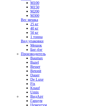
М100
М150
М200
М300
Вес мешка
25 кг
40 кг
50 кг
1 тонна
Вид упаковки
Мешок
Биг-бэг
Производитель
Baumax
Bazel
Besser
Betonit
Dauer
De Luxe
Fix
Knauf
Umix
ВидАрт
Гарцум
Цементум