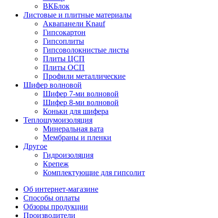
ВКБлок
Листовые и плитные материалы
Аквапанели Knauf
Гипсокартон
Гипсоплиты
Гипсоволокнистые листы
Плиты ЦСП
Плиты ОСП
Профили металлические
Шифер волновой
Шифер 7-ми волновой
Шифер 8-ми волновой
Коньки для шифера
Теплошумоизоляция
Минеральная вата
Мембраны и пленки
Другое
Гидроизоляция
Крепеж
Комплектующие для гипсолит
Об интернет-магазине
Способы оплаты
Обзоры продукции
Производители