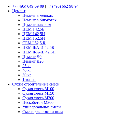
+7 (495) 649-69-09
|
+7 (495) 662-98-94
Цемент
Цемент в мешках
Цемент в биг-бэгах
Цемент навалом
ЦЕМ I 42,5Б
ЦЕМ I 42,5Н
ЦЕМ I 52,5Н
CEM I 52,5 R
ЦЕМ II/А-И 42.5Б
ЦЕМ II/А-Ш 42,5Н
Цемент Д0
Цемент Д20
25 кг
40 кг
50 кг
1 тонна
Сухие строительные смеси
Сухая смесь М100
Сухая смесь М150
Сухая смесь М200
Пескобетон М300
Универсальные смеси
Смеси для стяжки пола