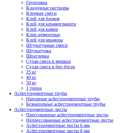
Грунтовка
Кладочные растворы
Клеевые смеси
Клей для блоков
Клей для керамогранита
Клей для камня
Клеи цементные
Клей для мрамора
Штукатурные смеси
Штукатурка
Шпатлевка
Сухая смесь в мешках
Сухая смесь в биг-бэгах
25 кг
40 кг
50 кг
1 тонна
Асбестоцементные трубы
Напорные асбестоцементные трубы
Безнапорные асбестоцементные трубы
Асбестоцементные листы
Прессованные асбестоцементные листы
Непрессованные асбестоцементные листы
Асбестоцементные листы 6 мм
Асбестоцементные листы 8 мм