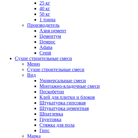
25 кг
40 кг
50 кг
1 тонна
Производитель
Азия цемент
Цементум
Цемрос
Adana
Cemit
Сухие строительные смеси
Меню
Сухие строительные смеси
Вид
Универсальные смеси
Монтажно-кладочные смеси
Пескобетон
Клей для плитки и блоков
Штукатурка гипсовая
Штукатурка цементная
Шпатлевка
Грунтовка
Стяжка для пола
Гипс
Марка