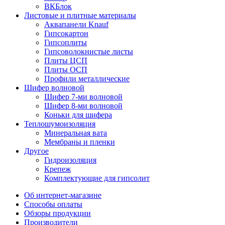
ВКБлок
Листовые и плитные материалы
Аквапанели Knauf
Гипсокартон
Гипсоплиты
Гипсоволокнистые листы
Плиты ЦСП
Плиты ОСП
Профили металлические
Шифер волновой
Шифер 7-ми волновой
Шифер 8-ми волновой
Коньки для шифера
Теплошумоизоляция
Минеральная вата
Мембраны и пленки
Другое
Гидроизоляция
Крепеж
Комплектующие для гипсолит
Об интернет-магазине
Способы оплаты
Обзоры продукции
Производители