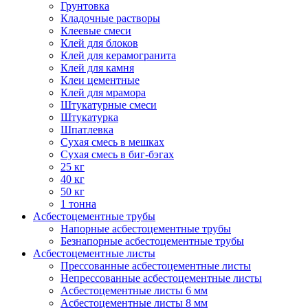
Грунтовка
Кладочные растворы
Клеевые смеси
Клей для блоков
Клей для керамогранита
Клей для камня
Клеи цементные
Клей для мрамора
Штукатурные смеси
Штукатурка
Шпатлевка
Сухая смесь в мешках
Сухая смесь в биг-бэгах
25 кг
40 кг
50 кг
1 тонна
Асбестоцементные трубы
Напорные асбестоцементные трубы
Безнапорные асбестоцементные трубы
Асбестоцементные листы
Прессованные асбестоцементные листы
Непрессованные асбестоцементные листы
Асбестоцементные листы 6 мм
Асбестоцементные листы 8 мм