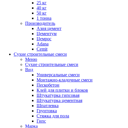
25 кг
40 кг
50 кг
1 тонна
Производитель
Азия цемент
Цементум
Цемрос
Adana
Cemit
Сухие строительные смеси
Меню
Сухие строительные смеси
Вид
Универсальные смеси
Монтажно-кладочные смеси
Пескобетон
Клей для плитки и блоков
Штукатурка гипсовая
Штукатурка цементная
Шпатлевка
Грунтовка
Стяжка для пола
Гипс
Марка