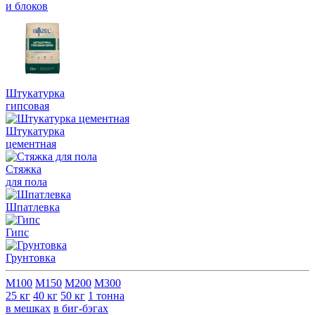
и блоков
Штукатурка
гипсовая
Штукатурка
цементная
Стяжка
для пола
Шпатлевка
Гипс
Грунтовка
М100
М150
М200
М300
25 кг
40 кг
50 кг
1 тонна
в мешках
в биг-бэгах