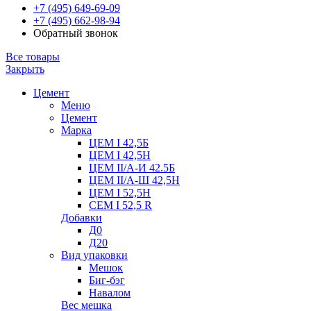
+7 (495) 649-69-09
+7 (495) 662-98-94
Обратный звонок
Все товары
Закрыть
Цемент
Меню
Цемент
Марка
ЦЕМ I 42,5Б
ЦЕМ I 42,5Н
ЦЕМ II/А-И 42.5Б
ЦЕМ II/А-Ш 42,5Н
ЦЕМ I 52,5Н
CEM I 52,5 R
Добавки
Д0
Д20
Вид упаковки
Мешок
Биг-бэг
Навалом
Вес мешка