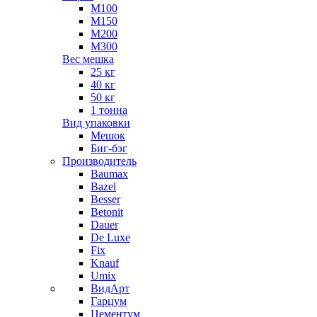
М100
М150
М200
М300
Вес мешка
25 кг
40 кг
50 кг
1 тонна
Вид упаковки
Мешок
Биг-бэг
Производитель
Baumax
Bazel
Besser
Betonit
Dauer
De Luxe
Fix
Knauf
Umix
ВидАрт
Гарцум
Цементум