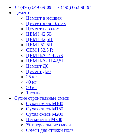
+7 (495) 649-69-09
|
+7 (495) 662-98-94
Цемент
Цемент в мешках
Цемент в биг-бэгах
Цемент навалом
ЦЕМ I 42,5Б
ЦЕМ I 42,5Н
ЦЕМ I 52,5Н
CEM I 52,5 R
ЦЕМ II/А-И 42.5Б
ЦЕМ II/А-Ш 42,5Н
Цемент Д0
Цемент Д20
25 кг
40 кг
50 кг
1 тонна
Сухие строительные смеси
Сухая смесь М100
Сухая смесь М150
Сухая смесь М200
Пескобетон М300
Универсальные смеси
Смеси для стяжки пола