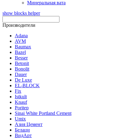
Минеральная вата
show blocks helper
Производители
Adana
AVM
Baumax
Bazel
Besser
Betonit
Bonolit
Dauer
De Luxe
EL-BLOCK
Fix
Istkult
Knauf
Poritep
Sinai White Portland Cement
Umix
Азия Цемент
Белаци
ВидАрт