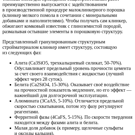
преимущественно выпускается с задействованием
в производственной процедуре малоклинкерного порошка
(клинкер мелкого помола в сочетании с минеральными
добавками и наполнителями). Чтобы получать сам клинкер,
обжигают комковый известняк с глиноземистой породой,
размалывая остывшие элементы в порошковую структуру.
Представленный гранулированным структурным
стройматериалом клинкер имеет структуру, состоящую
из следующих фаз:
Алита (Ca3SiO5, трехкальциевый силикат, 50-70%).
Обуславливает предельный уровень прочности цемента
за счет своего взаимодействия с жидкостью (лучший
эффект через 28 суток).
Белита (Ca2SiO4, 15-30%). Оказывает своё воздействие
на прочностной показатель медленнее, но его эффект —
важнейший для долгосрочной эксплуатации.
Алюмината (3CaAS, 5-10%). Отличается предельной
скоростью схватывания, потом эту фазу регулируют
реагентами.
Ферритной фазы (4CaFS, 5-15%). По скорости твердения
находится между фазами алита и белита.
Малая доля добавок (к примеру, щелочные сульфаты
и оксиды кальция).