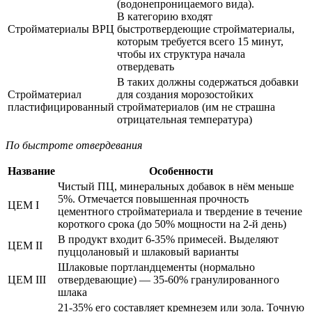
(водонепроницаемого вида).
В категорию входят
Стройматериалы ВРЦ
быстротвердеющие стройматериалы,
которым требуется всего 15 минут,
чтобы их структура начала
отвердевать
В таких должны содержаться добавки
Стройматериал
для создания морозостойких
пластифицированный
стройматериалов (им не страшна
отрицательная температура)
По быстроте отвердевания
Название
Особенности
Чистый ПЦ, минеральных добавок в нём меньше
5%. Отмечается повышенная прочность
ЦЕМ I
цементного стройматериала и твердение в течение
короткого срока (до 50% мощности на 2-й день)
В продукт входит 6-35% примесей. Выделяют
ЦЕМ II
пуццолановый и шлаковый варианты
Шлаковые портландцементы (нормально
ЦЕМ III
отвердевающие) — 35-60% гранулированного
шлака
21-35% его составляет кремнезем или зола. Точную