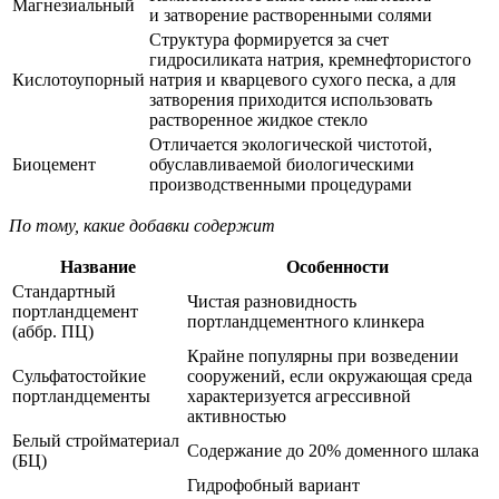
Магнезиальный
и затворение растворенными солями
Структура формируется за счет
гидросиликата натрия, кремнефтористого
Кислотоупорный
натрия и кварцевого сухого песка, а для
затворения приходится использовать
растворенное жидкое стекло
Отличается экологической чистотой,
Биоцемент
обуславливаемой биологическими
производственными процедурами
По тому, какие добавки содержит
Название
Особенности
Стандартный
Чистая разновидность
портландцемент
портландцементного клинкера
(аббр. ПЦ)
Крайне популярны при возведении
Сульфатостойкие
сооружений, если окружающая среда
портландцементы
характеризуется агрессивной
активностью
Белый стройматериал
Содержание до 20% доменного шлака
(БЦ)
Гидрофобный вариант