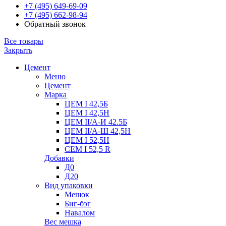
+7 (495) 649-69-09
+7 (495) 662-98-94
Обратный звонок
Все товары
Закрыть
Цемент
Меню
Цемент
Марка
ЦЕМ I 42,5Б
ЦЕМ I 42,5Н
ЦЕМ II/А-И 42.5Б
ЦЕМ II/А-Ш 42,5Н
ЦЕМ I 52,5Н
CEM I 52,5 R
Добавки
Д0
Д20
Вид упаковки
Мешок
Биг-бэг
Навалом
Вес мешка