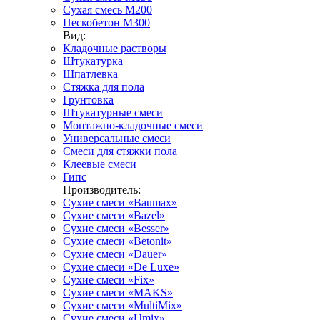
Сухая смесь М200
Пескобетон М300
Вид:
Кладочные растворы
Штукатурка
Шпатлевка
Стяжка для пола
Грунтовка
Штукатурные смеси
Монтажно-кладочные смеси
Универсальные смеси
Смеси для стяжки пола
Клеевые смеси
Гипс
Производитель:
Сухие смеси «Baumax»
Сухие смеси «Bazel»
Сухие смеси «Besser»
Сухие смеси «Betonit»
Сухие смеси «Dauer»
Сухие смеси «De Luxe»
Сухие смеси «Fix»
Сухие смеси «MAKS»
Сухие смеси «MultiMix»
Сухие смеси «Umix»