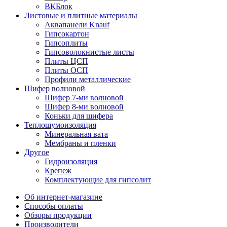
ВКБлок
Листовые и плитные материалы
Аквапанели Knauf
Гипсокартон
Гипсоплиты
Гипсоволокнистые листы
Плиты ЦСП
Плиты ОСП
Профили металлические
Шифер волновой
Шифер 7-ми волновой
Шифер 8-ми волновой
Коньки для шифера
Теплошумоизоляция
Минеральная вата
Мембраны и пленки
Другое
Гидроизоляция
Крепеж
Комплектующие для гипсолит
Об интернет-магазине
Способы оплаты
Обзоры продукции
Производители