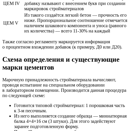
ЦЕМ IV
добавку называют с внесением букв при создании
маркировок стройматериалов
Из такого создаётся легкий бетон — прочность его
ниже. Пропорциональное соотношение отмечается
ЦЕМ V
наличием шлакового компонента и уноса (равного
их количества) — всего 11-30% на каждый
Также согласно регламенту маркируется информация
о процентном вхождении добавок (к примеру, Д0 или Д20).
Схема определения и существующие
марки цементов
Марочную принадлежность стройматериала вычисляют,
проводя испытание на специальном оборудовании
в лабораторном помещении. Производится данная процедура
по следующей схеме:
Готовится типовой стройматериал: 1 порошковая часть
к 3-м песочным.
Из него выполняется создание образца — миниатюрная
балка 4×4×16 см (3 штуки). Для этого задействуют
заранее подготовленную форму.