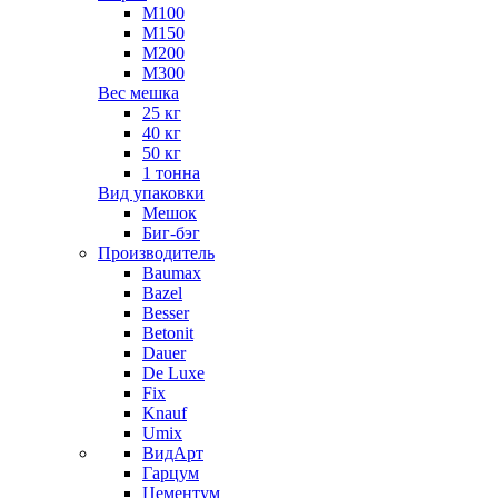
М100
М150
М200
М300
Вес мешка
25 кг
40 кг
50 кг
1 тонна
Вид упаковки
Мешок
Биг-бэг
Производитель
Baumax
Bazel
Besser
Betonit
Dauer
De Luxe
Fix
Knauf
Umix
ВидАрт
Гарцум
Цементум