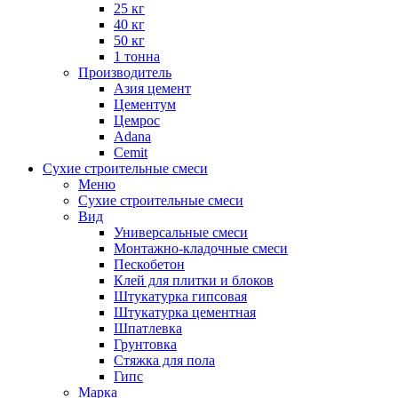
25 кг
40 кг
50 кг
1 тонна
Производитель
Азия цемент
Цементум
Цемрос
Adana
Cemit
Сухие строительные смеси
Меню
Сухие строительные смеси
Вид
Универсальные смеси
Монтажно-кладочные смеси
Пескобетон
Клей для плитки и блоков
Штукатурка гипсовая
Штукатурка цементная
Шпатлевка
Грунтовка
Стяжка для пола
Гипс
Марка