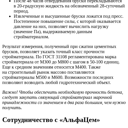
После 48 часов отвердевания бруски перекладываются
в 20-градусную жидкость на обозначенный 28-суточный
период.
Извлеченные и высушенные бруски ложатся под пресс.
Постепенное повышение силы, с которой оказывается
давление на них, позволяет вычислить нагрузку
(значение Па), выдерживаемую данным
стройматериалом.
Результат измерения, полученный при сжатии цементных
брусков, позволяет указать точный класс прочности
стройматериала. По ГОСТ 31108 регламентирована марка
стройматериала от М300 до M800 с шагом в 50-100 единиц.
Еще к средним значениям относится М400. Также
на строительный рынок массово поставляются
стройматериалы М500 и М600. Возможности последних
позволяют возводить любой гидротехнический объект.
Важно! Чтобы обеспечить необходимую прочность бетона,
следует закупать связующий стройматериал марочной
принадлежности со значением в два раза большим, чем нужно
получить.
Сотрудничество с «АльфаЦем»