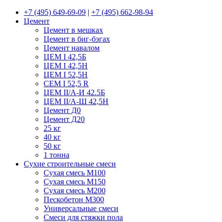
+7 (495) 649-69-09
|
+7 (495) 662-98-94
Цемент
Цемент в мешках
Цемент в биг-бэгах
Цемент навалом
ЦЕМ I 42,5Б
ЦЕМ I 42,5Н
ЦЕМ I 52,5Н
CEM I 52,5 R
ЦЕМ II/А-И 42.5Б
ЦЕМ II/А-Ш 42,5Н
Цемент Д0
Цемент Д20
25 кг
40 кг
50 кг
1 тонна
Сухие строительные смеси
Сухая смесь М100
Сухая смесь М150
Сухая смесь М200
Пескобетон М300
Универсальные смеси
Смеси для стяжки пола