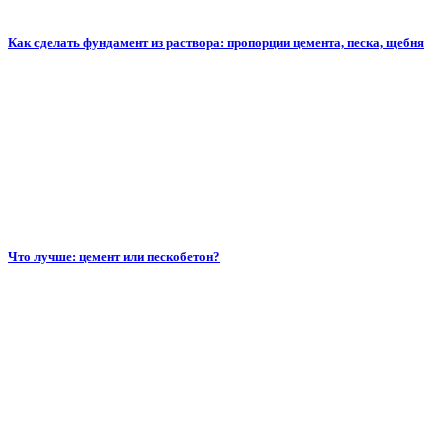
Как сделать фундамент из раствора: пропорции цемента, песка, щебня
Что лучше: цемент или пескобетон?