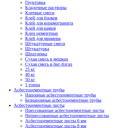
Грунтовка
Кладочные растворы
Клеевые смеси
Клей для блоков
Клей для керамогранита
Клей для камня
Клеи цементные
Клей для мрамора
Штукатурные смеси
Штукатурка
Шпатлевка
Сухая смесь в мешках
Сухая смесь в биг-бэгах
25 кг
40 кг
50 кг
1 тонна
Асбестоцементные трубы
Напорные асбестоцементные трубы
Безнапорные асбестоцементные трубы
Асбестоцементные листы
Прессованные асбестоцементные листы
Непрессованные асбестоцементные листы
Асбестоцементные листы 6 мм
Асбестоцементные листы 8 мм