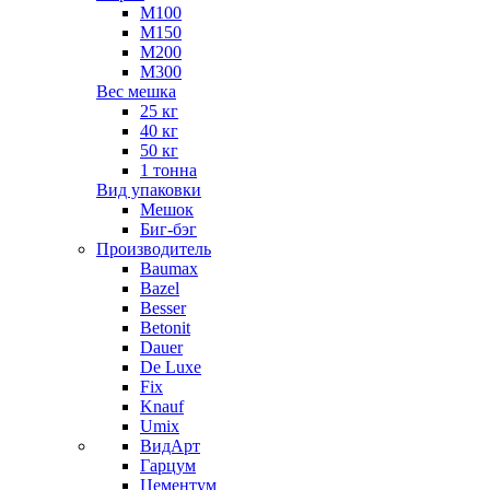
М100
М150
М200
М300
Вес мешка
25 кг
40 кг
50 кг
1 тонна
Вид упаковки
Мешок
Биг-бэг
Производитель
Baumax
Bazel
Besser
Betonit
Dauer
De Luxe
Fix
Knauf
Umix
ВидАрт
Гарцум
Цементум