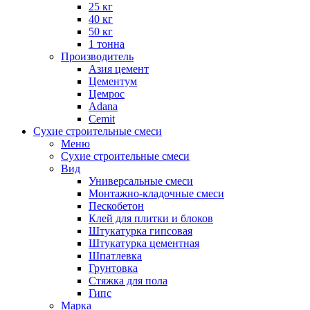
25 кг
40 кг
50 кг
1 тонна
Производитель
Азия цемент
Цементум
Цемрос
Adana
Cemit
Сухие строительные смеси
Меню
Сухие строительные смеси
Вид
Универсальные смеси
Монтажно-кладочные смеси
Пескобетон
Клей для плитки и блоков
Штукатурка гипсовая
Штукатурка цементная
Шпатлевка
Грунтовка
Стяжка для пола
Гипс
Марка