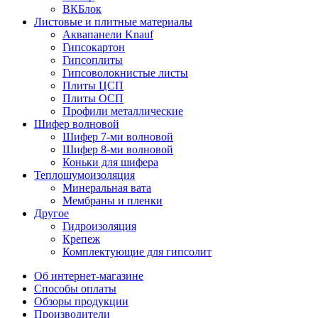
ВКБлок
Листовые и плитные материалы
Аквапанели Knauf
Гипсокартон
Гипсоплиты
Гипсоволокнистые листы
Плиты ЦСП
Плиты ОСП
Профили металлические
Шифер волновой
Шифер 7-ми волновой
Шифер 8-ми волновой
Коньки для шифера
Теплошумоизоляция
Минеральная вата
Мембраны и пленки
Другое
Гидроизоляция
Крепеж
Комплектующие для гипсолит
Об интернет-магазине
Способы оплаты
Обзоры продукции
Производители