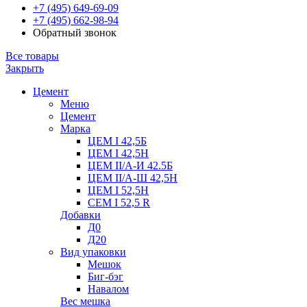
+7 (495) 649-69-09
+7 (495) 662-98-94
Обратный звонок
Все товары
Закрыть
Цемент
Меню
Цемент
Марка
ЦЕМ I 42,5Б
ЦЕМ I 42,5Н
ЦЕМ II/А-И 42.5Б
ЦЕМ II/А-Ш 42,5Н
ЦЕМ I 52,5Н
CEM I 52,5 R
Добавки
Д0
Д20
Вид упаковки
Мешок
Биг-бэг
Навалом
Вес мешка