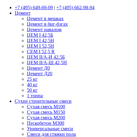
+7 (495) 649-69-09
|
+7 (495) 662-98-94
Цемент
Цемент в мешках
Цемент в биг-бэгах
Цемент навалом
ЦЕМ I 42,5Б
ЦЕМ I 42,5Н
ЦЕМ I 52,5Н
CEM I 52,5 R
ЦЕМ II/А-И 42.5Б
ЦЕМ II/А-Ш 42,5Н
Цемент Д0
Цемент Д20
25 кг
40 кг
50 кг
1 тонна
Сухие строительные смеси
Сухая смесь М100
Сухая смесь М150
Сухая смесь М200
Пескобетон М300
Универсальные смеси
Смеси для стяжки пола