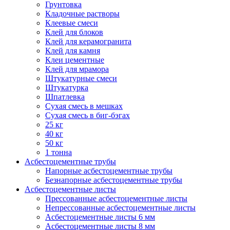
Грунтовка
Кладочные растворы
Клеевые смеси
Клей для блоков
Клей для керамогранита
Клей для камня
Клеи цементные
Клей для мрамора
Штукатурные смеси
Штукатурка
Шпатлевка
Сухая смесь в мешках
Сухая смесь в биг-бэгах
25 кг
40 кг
50 кг
1 тонна
Асбестоцементные трубы
Напорные асбестоцементные трубы
Безнапорные асбестоцементные трубы
Асбестоцементные листы
Прессованные асбестоцементные листы
Непрессованные асбестоцементные листы
Асбестоцементные листы 6 мм
Асбестоцементные листы 8 мм