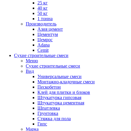
25 кг
40 кг
50 кг
1 тонна
Производитель
Азия цемент
Цементум
Цемрос
Adana
Cemit
Сухие строительные смеси
Меню
Сухие строительные смеси
Вид
Универсальные смеси
Монтажно-кладочные смеси
Пескобетон
Клей для плитки и блоков
Штукатурка гипсовая
Штукатурка цементная
Шпатлевка
Грунтовка
Стяжка для пола
Гипс
Марка