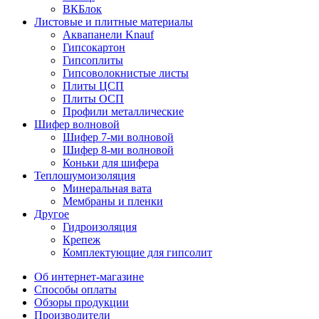
ВКБлок
Листовые и плитные материалы
Аквапанели Knauf
Гипсокартон
Гипсоплиты
Гипсоволокнистые листы
Плиты ЦСП
Плиты ОСП
Профили металлические
Шифер волновой
Шифер 7-ми волновой
Шифер 8-ми волновой
Коньки для шифера
Теплошумоизоляция
Минеральная вата
Мембраны и пленки
Другое
Гидроизоляция
Крепеж
Комплектующие для гипсолит
Об интернет-магазине
Способы оплаты
Обзоры продукции
Производители