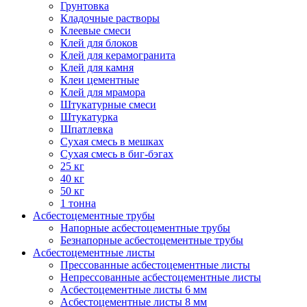
Грунтовка
Кладочные растворы
Клеевые смеси
Клей для блоков
Клей для керамогранита
Клей для камня
Клеи цементные
Клей для мрамора
Штукатурные смеси
Штукатурка
Шпатлевка
Сухая смесь в мешках
Сухая смесь в биг-бэгах
25 кг
40 кг
50 кг
1 тонна
Асбестоцементные трубы
Напорные асбестоцементные трубы
Безнапорные асбестоцементные трубы
Асбестоцементные листы
Прессованные асбестоцементные листы
Непрессованные асбестоцементные листы
Асбестоцементные листы 6 мм
Асбестоцементные листы 8 мм