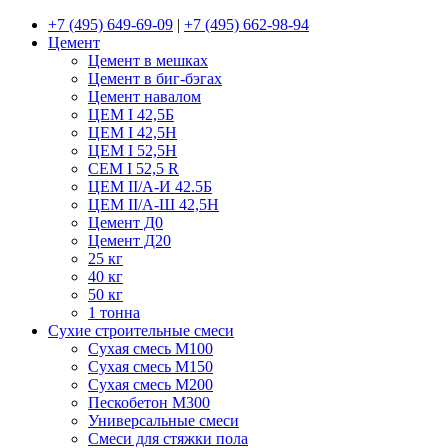
+7 (495) 649-69-09
|
+7 (495) 662-98-94
Цемент
Цемент в мешках
Цемент в биг-бэгах
Цемент навалом
ЦЕМ I 42,5Б
ЦЕМ I 42,5Н
ЦЕМ I 52,5Н
CEM I 52,5 R
ЦЕМ II/А-И 42.5Б
ЦЕМ II/А-Ш 42,5Н
Цемент Д0
Цемент Д20
25 кг
40 кг
50 кг
1 тонна
Сухие строительные смеси
Сухая смесь М100
Сухая смесь М150
Сухая смесь М200
Пескобетон М300
Универсальные смеси
Смеси для стяжки пола