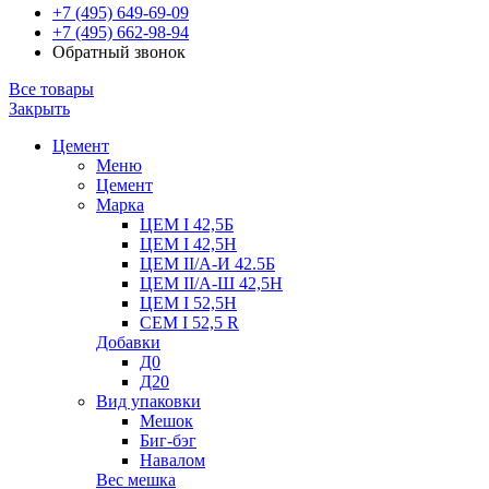
+7 (495) 649-69-09
+7 (495) 662-98-94
Обратный звонок
Все товары
Закрыть
Цемент
Меню
Цемент
Марка
ЦЕМ I 42,5Б
ЦЕМ I 42,5Н
ЦЕМ II/А-И 42.5Б
ЦЕМ II/А-Ш 42,5Н
ЦЕМ I 52,5Н
CEM I 52,5 R
Добавки
Д0
Д20
Вид упаковки
Мешок
Биг-бэг
Навалом
Вес мешка