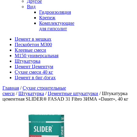
Другое
Вид
Гидроизоляция
Крепеж
Комплектующие
для гипсолит
Цемент в мешках
Пескобетон М300
Клеевые смеси
М150 универсальная
Штукатурка
Цемент Цементум
Сухие смеси 40 кг
Цемент в биг-бэгах
Главная
/
Сухие строительные
смеси
/
Штукатурка
/
Цементные штукатурки
/ Штукатурка
цементная SLIDER® FASAD 31 Fibro ЗИМА «Dauer», 40 кг