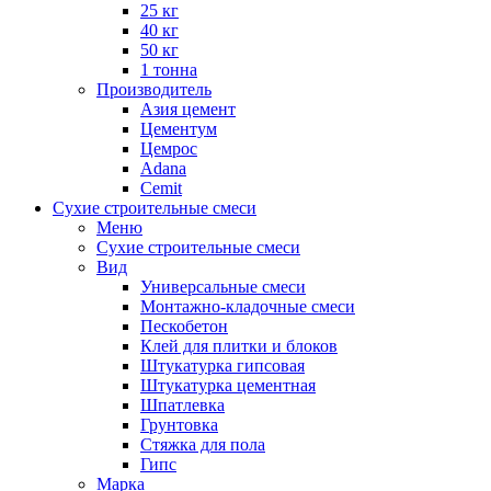
25 кг
40 кг
50 кг
1 тонна
Производитель
Азия цемент
Цементум
Цемрос
Adana
Cemit
Сухие строительные смеси
Меню
Сухие строительные смеси
Вид
Универсальные смеси
Монтажно-кладочные смеси
Пескобетон
Клей для плитки и блоков
Штукатурка гипсовая
Штукатурка цементная
Шпатлевка
Грунтовка
Стяжка для пола
Гипс
Марка