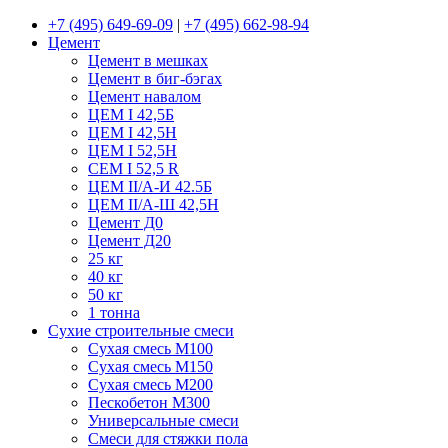
+7 (495) 649-69-09
|
+7 (495) 662-98-94
Цемент
Цемент в мешках
Цемент в биг-бэгах
Цемент навалом
ЦЕМ I 42,5Б
ЦЕМ I 42,5Н
ЦЕМ I 52,5Н
CEM I 52,5 R
ЦЕМ II/А-И 42.5Б
ЦЕМ II/А-Ш 42,5Н
Цемент Д0
Цемент Д20
25 кг
40 кг
50 кг
1 тонна
Сухие строительные смеси
Сухая смесь М100
Сухая смесь М150
Сухая смесь М200
Пескобетон М300
Универсальные смеси
Смеси для стяжки пола