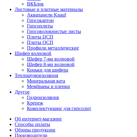
ВКБлок
Листовые и плитные материалы
Аквапанели Knauf
Гипсокартон
Гипсоплиты
Гипсоволокнистые листы
Плиты ЦСП
Плиты ОСП
Профили металлические
Шифер волновой
Шифер 7-ми волновой
Шифер 8-ми волновой
Коньки для шифера
Теплошумоизоляция
Минеральная вата
Мембраны и пленки
Другое
Гидроизоляция
Крепеж
Комплектующие для гипсолит
Об интернет-магазине
Способы оплаты
Обзоры продукции
Производители