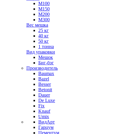
М100
М150
М200
М300
Вес мешка
25 кг
40 кг
50 кг
1 тонна
Вид упаковки
Мешок
Биг-бэг
Производитель
Baumax
Bazel
Besser
Betonit
Dauer
De Luxe
Fix
Knauf
Umix
ВидАрт
Гарцум
Цементум