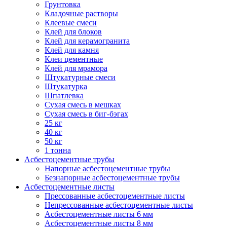
Грунтовка
Кладочные растворы
Клеевые смеси
Клей для блоков
Клей для керамогранита
Клей для камня
Клеи цементные
Клей для мрамора
Штукатурные смеси
Штукатурка
Шпатлевка
Сухая смесь в мешках
Сухая смесь в биг-бэгах
25 кг
40 кг
50 кг
1 тонна
Асбестоцементные трубы
Напорные асбестоцементные трубы
Безнапорные асбестоцементные трубы
Асбестоцементные листы
Прессованные асбестоцементные листы
Непрессованные асбестоцементные листы
Асбестоцементные листы 6 мм
Асбестоцементные листы 8 мм