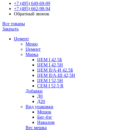
+7 (495) 649-69-09
+7 (495) 662-98-94
Обратный звонок
Все товары
Закрыть
Цемент
Меню
Цемент
Марка
ЦЕМ I 42,5Б
ЦЕМ I 42,5Н
ЦЕМ II/А-И 42.5Б
ЦЕМ II/А-Ш 42,5Н
ЦЕМ I 52,5Н
CEM I 52,5 R
Добавки
Д0
Д20
Вид упаковки
Мешок
Биг-бэг
Навалом
Вес мешка