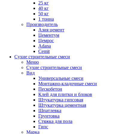
25 кг
40 кг
50 кг
1 тонна
Производитель
Азия цемент
Цементум
Цемрос
Adana
Cemit
Сухие строительные смеси
Меню
Сухие строительные смеси
Вид
Универсальные смеси
Монтажно-кладочные смеси
Пескобетон
Клей для плитки и блоков
Штукатурка гипсовая
Штукатурка цементная
Шпатлевка
Грунтовка
Стяжка для пола
Гипс
Марка