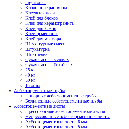
Грунтовка
Кладочные растворы
Клеевые смеси
Клей для блоков
Клей для керамогранита
Клей для камня
Клеи цементные
Клей для мрамора
Штукатурные смеси
Штукатурка
Шпатлевка
Сухая смесь в мешках
Сухая смесь в биг-бэгах
25 кг
40 кг
50 кг
1 тонна
Асбестоцементные трубы
Напорные асбестоцементные трубы
Безнапорные асбестоцементные трубы
Асбестоцементные листы
Прессованные асбестоцементные листы
Непрессованные асбестоцементные листы
Асбестоцементные листы 6 мм
Асбестоцементные листы 8 мм