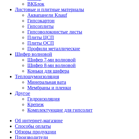
ВКБлок
Листовые и плитные материалы
Аквапанели Knauf
Гипсокартон
Гипсоплиты
Гипсоволокнистые листы
Плиты ЦСП
Плиты ОСП
Профили металлические
Шифер волновой
Шифер 7-ми волновой
Шифер 8-ми волновой
Коньки для шифера
Теплошумоизоляция
Минеральная вата
Мембраны и пленки
Другое
Гидроизоляция
Крепеж
Комплектующие для гипсолит
Об интернет-магазине
Способы оплаты
Обзоры продукции
Производители