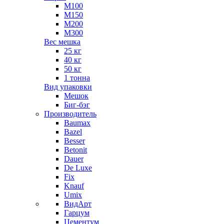
М100
М150
М200
М300
Вес мешка
25 кг
40 кг
50 кг
1 тонна
Вид упаковки
Мешок
Биг-бэг
Производитель
Baumax
Bazel
Besser
Betonit
Dauer
De Luxe
Fix
Knauf
Umix
ВидАрт
Гарцум
Цементум