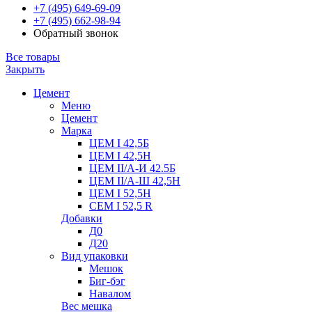
+7 (495) 649-69-09
+7 (495) 662-98-94
Обратный звонок
Все товары
Закрыть
Цемент
Меню
Цемент
Марка
ЦЕМ I 42,5Б
ЦЕМ I 42,5Н
ЦЕМ II/А-И 42.5Б
ЦЕМ II/А-Ш 42,5Н
ЦЕМ I 52,5Н
CEM I 52,5 R
Добавки
Д0
Д20
Вид упаковки
Мешок
Биг-бэг
Навалом
Вес мешка