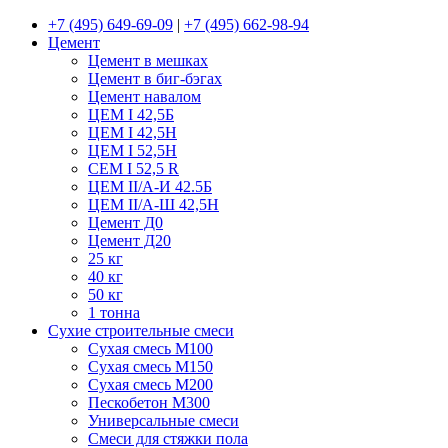
+7 (495) 649-69-09
|
+7 (495) 662-98-94
Цемент
Цемент в мешках
Цемент в биг-бэгах
Цемент навалом
ЦЕМ I 42,5Б
ЦЕМ I 42,5Н
ЦЕМ I 52,5Н
CEM I 52,5 R
ЦЕМ II/А-И 42.5Б
ЦЕМ II/А-Ш 42,5Н
Цемент Д0
Цемент Д20
25 кг
40 кг
50 кг
1 тонна
Сухие строительные смеси
Сухая смесь М100
Сухая смесь М150
Сухая смесь М200
Пескобетон М300
Универсальные смеси
Смеси для стяжки пола