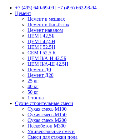
+7 (495) 649-69-09
|
+7 (495) 662-98-94
Цемент
Цемент в мешках
Цемент в биг-бэгах
Цемент навалом
ЦЕМ I 42,5Б
ЦЕМ I 42,5Н
ЦЕМ I 52,5Н
CEM I 52,5 R
ЦЕМ II/А-И 42.5Б
ЦЕМ II/А-Ш 42,5Н
Цемент Д0
Цемент Д20
25 кг
40 кг
50 кг
1 тонна
Сухие строительные смеси
Сухая смесь М100
Сухая смесь М150
Сухая смесь М200
Пескобетон М300
Универсальные смеси
Смеси для стяжки пола