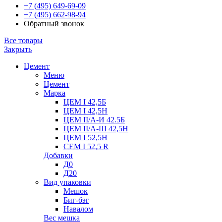
+7 (495) 649-69-09
+7 (495) 662-98-94
Обратный звонок
Все товары
Закрыть
Цемент
Меню
Цемент
Марка
ЦЕМ I 42,5Б
ЦЕМ I 42,5Н
ЦЕМ II/А-И 42.5Б
ЦЕМ II/А-Ш 42,5Н
ЦЕМ I 52,5Н
CEM I 52,5 R
Добавки
Д0
Д20
Вид упаковки
Мешок
Биг-бэг
Навалом
Вес мешка