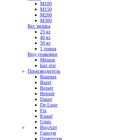
М100
М150
М200
М300
Вес мешка
25 кг
40 кг
50 кг
1 тонна
Вид упаковки
Мешок
Биг-бэг
Производитель
Baumax
Bazel
Besser
Betonit
Dauer
De Luxe
Fix
Knauf
Umix
ВидАрт
Гарцум
Цементум