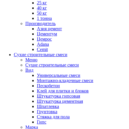
25 кг
40 кг
50 кг
1 тонна
Производитель
Азия цемент
Цементум
Цемрос
Adana
Cemit
Сухие строительные смеси
Меню
Сухие строительные смеси
Вид
Универсальные смеси
Монтажно-кладочные смеси
Пескобетон
Клей для плитки и блоков
Штукатурка гипсовая
Штукатурка цементная
Шпатлевка
Грунтовка
Стяжка для пола
Гипс
Марка