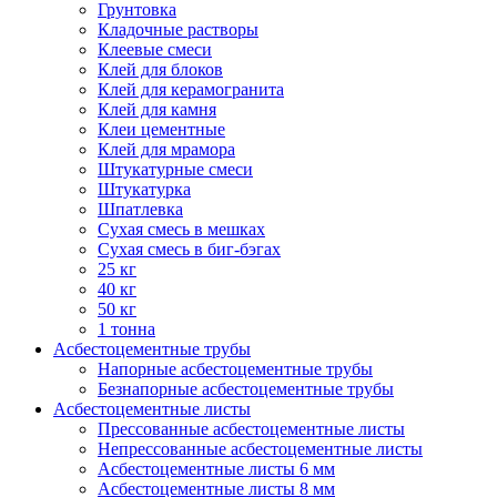
Грунтовка
Кладочные растворы
Клеевые смеси
Клей для блоков
Клей для керамогранита
Клей для камня
Клеи цементные
Клей для мрамора
Штукатурные смеси
Штукатурка
Шпатлевка
Сухая смесь в мешках
Сухая смесь в биг-бэгах
25 кг
40 кг
50 кг
1 тонна
Асбестоцементные трубы
Напорные асбестоцементные трубы
Безнапорные асбестоцементные трубы
Асбестоцементные листы
Прессованные асбестоцементные листы
Непрессованные асбестоцементные листы
Асбестоцементные листы 6 мм
Асбестоцементные листы 8 мм