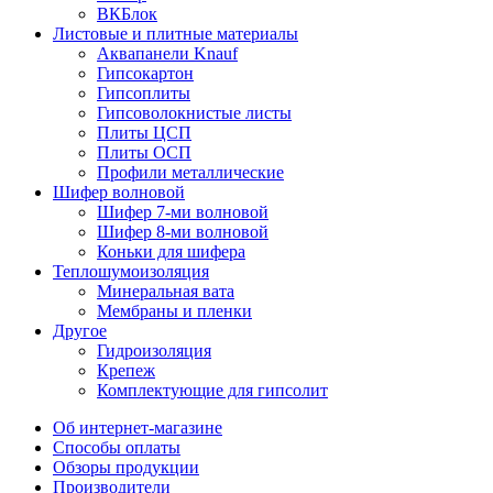
ВКБлок
Листовые и плитные материалы
Аквапанели Knauf
Гипсокартон
Гипсоплиты
Гипсоволокнистые листы
Плиты ЦСП
Плиты ОСП
Профили металлические
Шифер волновой
Шифер 7-ми волновой
Шифер 8-ми волновой
Коньки для шифера
Теплошумоизоляция
Минеральная вата
Мембраны и пленки
Другое
Гидроизоляция
Крепеж
Комплектующие для гипсолит
Об интернет-магазине
Способы оплаты
Обзоры продукции
Производители