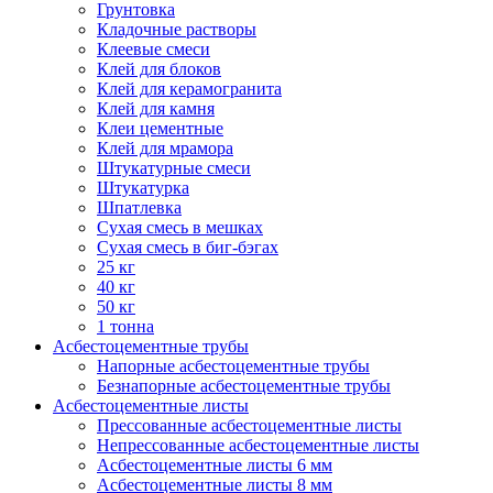
Грунтовка
Кладочные растворы
Клеевые смеси
Клей для блоков
Клей для керамогранита
Клей для камня
Клеи цементные
Клей для мрамора
Штукатурные смеси
Штукатурка
Шпатлевка
Сухая смесь в мешках
Сухая смесь в биг-бэгах
25 кг
40 кг
50 кг
1 тонна
Асбестоцементные трубы
Напорные асбестоцементные трубы
Безнапорные асбестоцементные трубы
Асбестоцементные листы
Прессованные асбестоцементные листы
Непрессованные асбестоцементные листы
Асбестоцементные листы 6 мм
Асбестоцементные листы 8 мм