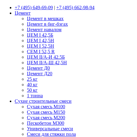
+7 (495) 649-69-09
|
+7 (495) 662-98-94
Цемент
Цемент в мешках
Цемент в биг-бэгах
Цемент навалом
ЦЕМ I 42,5Б
ЦЕМ I 42,5Н
ЦЕМ I 52,5Н
CEM I 52,5 R
ЦЕМ II/А-И 42.5Б
ЦЕМ II/А-Ш 42,5Н
Цемент Д0
Цемент Д20
25 кг
40 кг
50 кг
1 тонна
Сухие строительные смеси
Сухая смесь М100
Сухая смесь М150
Сухая смесь М200
Пескобетон М300
Универсальные смеси
Смеси для стяжки пола