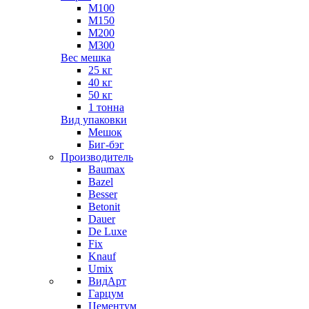
М100
М150
М200
М300
Вес мешка
25 кг
40 кг
50 кг
1 тонна
Вид упаковки
Мешок
Биг-бэг
Производитель
Baumax
Bazel
Besser
Betonit
Dauer
De Luxe
Fix
Knauf
Umix
ВидАрт
Гарцум
Цементум