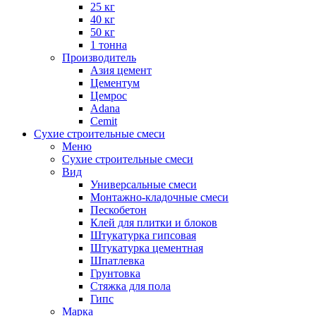
25 кг
40 кг
50 кг
1 тонна
Производитель
Азия цемент
Цементум
Цемрос
Adana
Cemit
Сухие строительные смеси
Меню
Сухие строительные смеси
Вид
Универсальные смеси
Монтажно-кладочные смеси
Пескобетон
Клей для плитки и блоков
Штукатурка гипсовая
Штукатурка цементная
Шпатлевка
Грунтовка
Стяжка для пола
Гипс
Марка