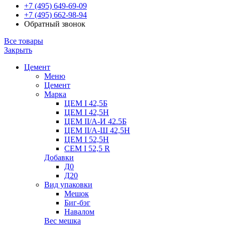
+7 (495) 649-69-09
+7 (495) 662-98-94
Обратный звонок
Все товары
Закрыть
Цемент
Меню
Цемент
Марка
ЦЕМ I 42,5Б
ЦЕМ I 42,5Н
ЦЕМ II/А-И 42.5Б
ЦЕМ II/А-Ш 42,5Н
ЦЕМ I 52,5Н
CEM I 52,5 R
Добавки
Д0
Д20
Вид упаковки
Мешок
Биг-бэг
Навалом
Вес мешка