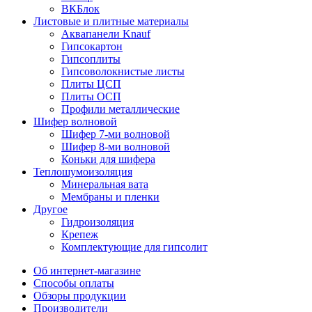
ВКБлок
Листовые и плитные материалы
Аквапанели Knauf
Гипсокартон
Гипсоплиты
Гипсоволокнистые листы
Плиты ЦСП
Плиты ОСП
Профили металлические
Шифер волновой
Шифер 7-ми волновой
Шифер 8-ми волновой
Коньки для шифера
Теплошумоизоляция
Минеральная вата
Мембраны и пленки
Другое
Гидроизоляция
Крепеж
Комплектующие для гипсолит
Об интернет-магазине
Способы оплаты
Обзоры продукции
Производители