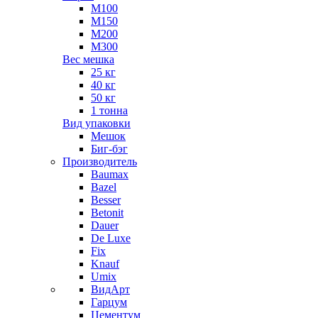
М100
М150
М200
М300
Вес мешка
25 кг
40 кг
50 кг
1 тонна
Вид упаковки
Мешок
Биг-бэг
Производитель
Baumax
Bazel
Besser
Betonit
Dauer
De Luxe
Fix
Knauf
Umix
ВидАрт
Гарцум
Цементум