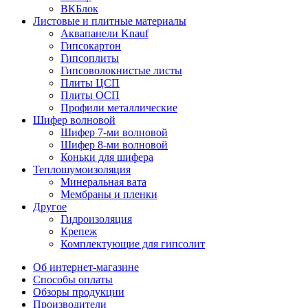
ВКБлок
Листовые и плитные материалы
Аквапанели Knauf
Гипсокартон
Гипсоплиты
Гипсоволокнистые листы
Плиты ЦСП
Плиты ОСП
Профили металлические
Шифер волновой
Шифер 7-ми волновой
Шифер 8-ми волновой
Коньки для шифера
Теплошумоизоляция
Минеральная вата
Мембраны и пленки
Другое
Гидроизоляция
Крепеж
Комплектующие для гипсолит
Об интернет-магазине
Способы оплаты
Обзоры продукции
Производители