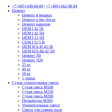
+7 (495) 649-69-09
|
+7 (495) 662-98-94
Цемент
Цемент в мешках
Цемент в биг-бэгах
Цемент навалом
ЦЕМ I 42,5Б
ЦЕМ I 42,5Н
ЦЕМ I 52,5Н
CEM I 52,5 R
ЦЕМ II/А-И 42.5Б
ЦЕМ II/А-Ш 42,5Н
Цемент Д0
Цемент Д20
25 кг
40 кг
50 кг
1 тонна
Сухие строительные смеси
Сухая смесь М100
Сухая смесь М150
Сухая смесь М200
Пескобетон М300
Универсальные смеси
Смеси для стяжки пола