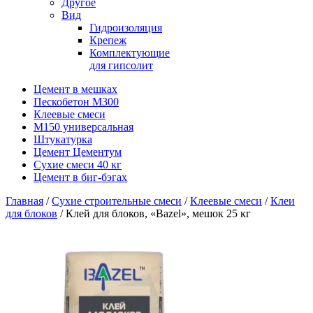
Другое
Вид
Гидроизоляция
Крепеж
Комплектующие
для гипсолит
Цемент в мешках
Пескобетон М300
Клеевые смеси
М150 универсальная
Штукатурка
Цемент Цементум
Сухие смеси 40 кг
Цемент в биг-бэгах
Главная
/
Сухие строительные смеси
/
Клеевые смеси
/
Клеи
для блоков
/ Клей для блоков, «Bazel», мешок 25 кг