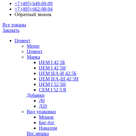
+7 (495) 649-69-09
+7 (495) 662-98-94
Обратный звонок
Все товары
Закрыть
Цемент
Меню
Цемент
Марка
ЦЕМ I 42,5Б
ЦЕМ I 42,5Н
ЦЕМ II/А-И 42.5Б
ЦЕМ II/А-Ш 42,5Н
ЦЕМ I 52,5Н
CEM I 52,5 R
Добавки
Д0
Д20
Вид упаковки
Мешок
Биг-бэг
Навалом
Вес мешка