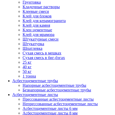
Грунтовка
Кладочные растворы
Клеевые смеси
Клей для блоков
Клей для керамогранита
Клей для камня
Клеи цементные
Клей для мрамора
Штукатурные смеси
Штукатурка
Шпатлевка
Сухая смесь в мешках
Сухая смесь в биг-бэгах
25 кг
40 кг
50 кг
1 тонна
Асбестоцементные трубы
Напорные асбестоцементные трубы
Безнапорные асбестоцементные трубы
Асбестоцементные листы
Прессованные асбестоцементные листы
Непрессованные асбестоцементные листы
Асбестоцементные листы 6 мм
Асбестоцементные листы 8 мм