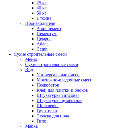
25 кг
40 кг
50 кг
1 тонна
Производитель
Азия цемент
Цементум
Цемрос
Adana
Cemit
Сухие строительные смеси
Меню
Сухие строительные смеси
Вид
Универсальные смеси
Монтажно-кладочные смеси
Пескобетон
Клей для плитки и блоков
Штукатурка гипсовая
Штукатурка цементная
Шпатлевка
Грунтовка
Стяжка для пола
Гипс
Марка