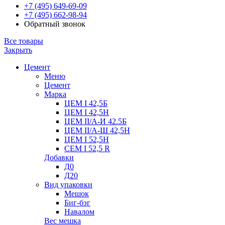
+7 (495) 649-69-09
+7 (495) 662-98-94
Обратный звонок
Все товары
Закрыть
Цемент
Меню
Цемент
Марка
ЦЕМ I 42,5Б
ЦЕМ I 42,5Н
ЦЕМ II/А-И 42.5Б
ЦЕМ II/А-Ш 42,5Н
ЦЕМ I 52,5Н
CEM I 52,5 R
Добавки
Д0
Д20
Вид упаковки
Мешок
Биг-бэг
Навалом
Вес мешка