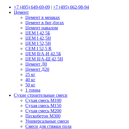
+7 (495) 649-69-09
|
+7 (495) 662-98-94
Цемент
Цемент в мешках
Цемент в биг-бэгах
Цемент навалом
ЦЕМ I 42,5Б
ЦЕМ I 42,5Н
ЦЕМ I 52,5Н
CEM I 52,5 R
ЦЕМ II/А-И 42.5Б
ЦЕМ II/А-Ш 42,5Н
Цемент Д0
Цемент Д20
25 кг
40 кг
50 кг
1 тонна
Сухие строительные смеси
Сухая смесь М100
Сухая смесь М150
Сухая смесь М200
Пескобетон М300
Универсальные смеси
Смеси для стяжки пола