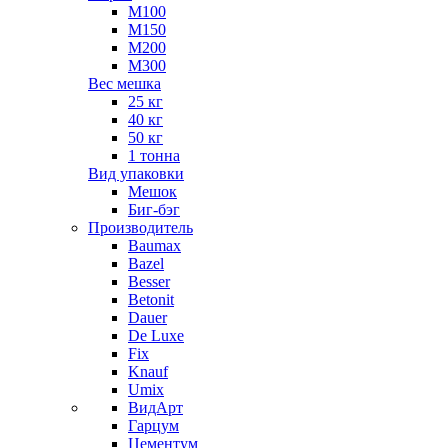
М100
М150
М200
М300
Вес мешка
25 кг
40 кг
50 кг
1 тонна
Вид упаковки
Мешок
Биг-бэг
Производитель
Baumax
Bazel
Besser
Betonit
Dauer
De Luxe
Fix
Knauf
Umix
ВидАрт
Гарцум
Цементум