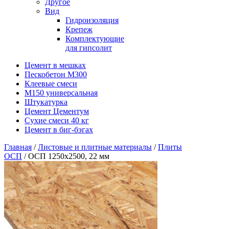
Другое
Вид
Гидроизоляция
Крепеж
Комплектующие
для гипсолит
Цемент в мешках
Пескобетон М300
Клеевые смеси
М150 универсальная
Штукатурка
Цемент Цементум
Сухие смеси 40 кг
Цемент в биг-бэгах
Главная
/
Листовые и плитные материалы
/
Плиты
ОСП
/ ОСП 1250х2500, 22 мм