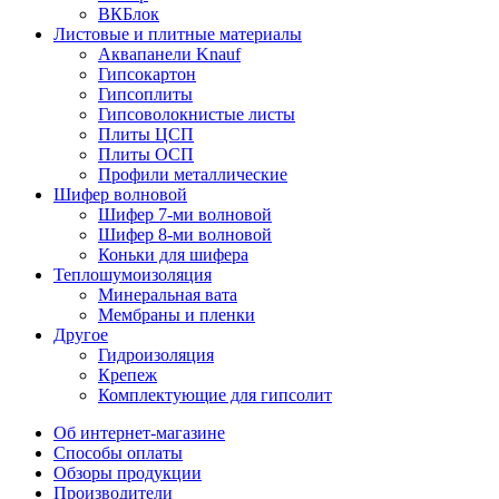
ВКБлок
Листовые и плитные материалы
Аквапанели Knauf
Гипсокартон
Гипсоплиты
Гипсоволокнистые листы
Плиты ЦСП
Плиты ОСП
Профили металлические
Шифер волновой
Шифер 7-ми волновой
Шифер 8-ми волновой
Коньки для шифера
Теплошумоизоляция
Минеральная вата
Мембраны и пленки
Другое
Гидроизоляция
Крепеж
Комплектующие для гипсолит
Об интернет-магазине
Способы оплаты
Обзоры продукции
Производители