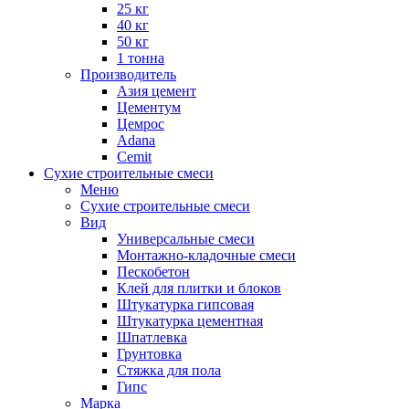
25 кг
40 кг
50 кг
1 тонна
Производитель
Азия цемент
Цементум
Цемрос
Adana
Cemit
Сухие строительные смеси
Меню
Сухие строительные смеси
Вид
Универсальные смеси
Монтажно-кладочные смеси
Пескобетон
Клей для плитки и блоков
Штукатурка гипсовая
Штукатурка цементная
Шпатлевка
Грунтовка
Стяжка для пола
Гипс
Марка