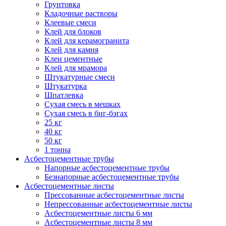
Грунтовка
Кладочные растворы
Клеевые смеси
Клей для блоков
Клей для керамогранита
Клей для камня
Клеи цементные
Клей для мрамора
Штукатурные смеси
Штукатурка
Шпатлевка
Сухая смесь в мешках
Сухая смесь в биг-бэгах
25 кг
40 кг
50 кг
1 тонна
Асбестоцементные трубы
Напорные асбестоцементные трубы
Безнапорные асбестоцементные трубы
Асбестоцементные листы
Прессованные асбестоцементные листы
Непрессованные асбестоцементные листы
Асбестоцементные листы 6 мм
Асбестоцементные листы 8 мм