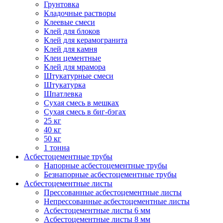
Грунтовка
Кладочные растворы
Клеевые смеси
Клей для блоков
Клей для керамогранита
Клей для камня
Клеи цементные
Клей для мрамора
Штукатурные смеси
Штукатурка
Шпатлевка
Сухая смесь в мешках
Сухая смесь в биг-бэгах
25 кг
40 кг
50 кг
1 тонна
Асбестоцементные трубы
Напорные асбестоцементные трубы
Безнапорные асбестоцементные трубы
Асбестоцементные листы
Прессованные асбестоцементные листы
Непрессованные асбестоцементные листы
Асбестоцементные листы 6 мм
Асбестоцементные листы 8 мм