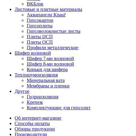
ВКБлок
Листовые и плитные материалы
Аквапанели Knauf
Гипсокартон
Гипсоплиты
Гипсоволокнистые листы
Плиты ЦСП
Плиты ОСП
Профили металлические
Шифер волновой
Шифер 7-ми волновой
Шифер 8-ми волновой
Коньки для шифера
Теплошумоизоляция
Минеральная вата
Мембраны и пленки
Другое
Гидроизоляция
Крепеж
Комплектующие для гипсолит
Об интернет-магазине
Способы оплаты
Обзоры продукции
Производители