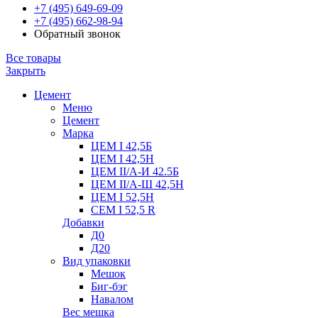
+7 (495) 649-69-09
+7 (495) 662-98-94
Обратный звонок
Все товары
Закрыть
Цемент
Меню
Цемент
Марка
ЦЕМ I 42,5Б
ЦЕМ I 42,5Н
ЦЕМ II/А-И 42.5Б
ЦЕМ II/А-Ш 42,5Н
ЦЕМ I 52,5Н
CEM I 52,5 R
Добавки
Д0
Д20
Вид упаковки
Мешок
Биг-бэг
Навалом
Вес мешка