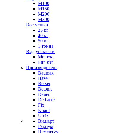
М100
М150
М200
М300
Вес мешка
25 кг
40 кг
50 кг
1 тонна
Вид упаковки
Мешок
Биг-бэг
Производитель
Baumax
Bazel
Besser
Betonit
Dauer
De Luxe
Fix
Knauf
Umix
ВидАрт
Гарцум
Цементум