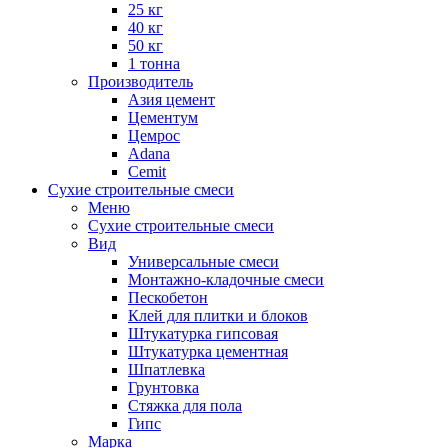
25 кг
40 кг
50 кг
1 тонна
Производитель
Азия цемент
Цементум
Цемрос
Adana
Cemit
Сухие строительные смеси
Меню
Сухие строительные смеси
Вид
Универсальные смеси
Монтажно-кладочные смеси
Пескобетон
Клей для плитки и блоков
Штукатурка гипсовая
Штукатурка цементная
Шпатлевка
Грунтовка
Стяжка для пола
Гипс
Марка