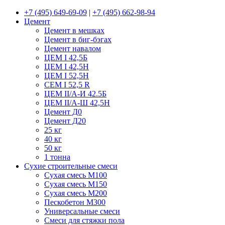
+7 (495) 649-69-09
|
+7 (495) 662-98-94
Цемент
Цемент в мешках
Цемент в биг-бэгах
Цемент навалом
ЦЕМ I 42,5Б
ЦЕМ I 42,5Н
ЦЕМ I 52,5Н
CEM I 52,5 R
ЦЕМ II/А-И 42.5Б
ЦЕМ II/А-Ш 42,5Н
Цемент Д0
Цемент Д20
25 кг
40 кг
50 кг
1 тонна
Сухие строительные смеси
Сухая смесь М100
Сухая смесь М150
Сухая смесь М200
Пескобетон М300
Универсальные смеси
Смеси для стяжки пола