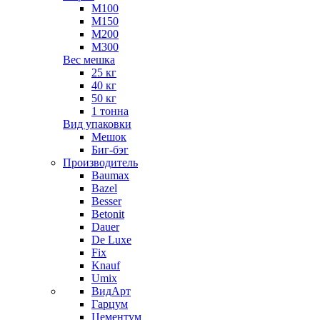
М100
М150
М200
М300
Вес мешка
25 кг
40 кг
50 кг
1 тонна
Вид упаковки
Мешок
Биг-бэг
Производитель
Baumax
Bazel
Besser
Betonit
Dauer
De Luxe
Fix
Knauf
Umix
ВидАрт
Гарцум
Цементум