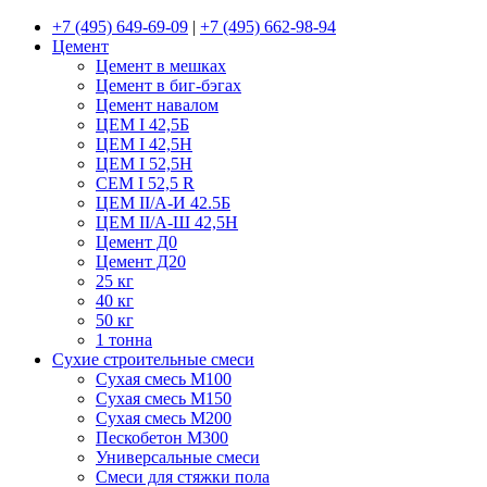
+7 (495) 649-69-09
|
+7 (495) 662-98-94
Цемент
Цемент в мешках
Цемент в биг-бэгах
Цемент навалом
ЦЕМ I 42,5Б
ЦЕМ I 42,5Н
ЦЕМ I 52,5Н
CEM I 52,5 R
ЦЕМ II/А-И 42.5Б
ЦЕМ II/А-Ш 42,5Н
Цемент Д0
Цемент Д20
25 кг
40 кг
50 кг
1 тонна
Сухие строительные смеси
Сухая смесь М100
Сухая смесь М150
Сухая смесь М200
Пескобетон М300
Универсальные смеси
Смеси для стяжки пола