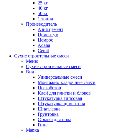
25 кг
40 кг
50 кг
1 тонна
Производитель
Азия цемент
Цементум
Цемрос
Adana
Cemit
Сухие строительные смеси
Меню
Сухие строительные смеси
Вид
Универсальные смеси
Монтажно-кладочные смеси
Пескобетон
Клей для плитки и блоков
Штукатурка гипсовая
Штукатурка цементная
Шпатлевка
Грунтовка
Стяжка для пола
Гипс
Марка