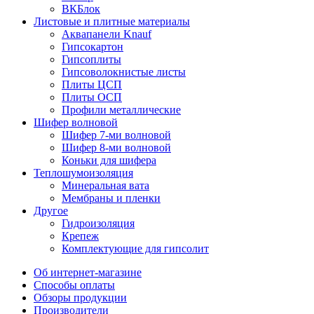
ВКБлок
Листовые и плитные материалы
Аквапанели Knauf
Гипсокартон
Гипсоплиты
Гипсоволокнистые листы
Плиты ЦСП
Плиты ОСП
Профили металлические
Шифер волновой
Шифер 7-ми волновой
Шифер 8-ми волновой
Коньки для шифера
Теплошумоизоляция
Минеральная вата
Мембраны и пленки
Другое
Гидроизоляция
Крепеж
Комплектующие для гипсолит
Об интернет-магазине
Способы оплаты
Обзоры продукции
Производители