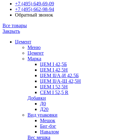
+7 (495) 649-69-09
+7 (495) 662-98-94
Обратный звонок
Все товары
Закрыть
Цемент
Меню
Цемент
Марка
ЦЕМ I 42,5Б
ЦЕМ I 42,5Н
ЦЕМ II/А-И 42.5Б
ЦЕМ II/А-Ш 42,5Н
ЦЕМ I 52,5Н
CEM I 52,5 R
Добавки
Д0
Д20
Вид упаковки
Мешок
Биг-бэг
Навалом
Вес мешка