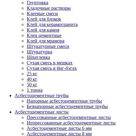
Грунтовка
Кладочные растворы
Клеевые смеси
Клей для блоков
Клей для керамогранита
Клей для камня
Клеи цементные
Клей для мрамора
Штукатурные смеси
Штукатурка
Шпатлевка
Сухая смесь в мешках
Сухая смесь в биг-бэгах
25 кг
40 кг
50 кг
1 тонна
Асбестоцементные трубы
Напорные асбестоцементные трубы
Безнапорные асбестоцементные трубы
Асбестоцементные листы
Прессованные асбестоцементные листы
Непрессованные асбестоцементные листы
Асбестоцементные листы 6 мм
Асбестоцементные листы 8 мм