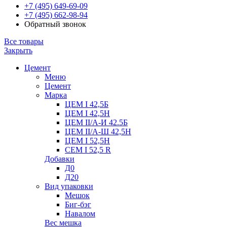
+7 (495) 649-69-09
+7 (495) 662-98-94
Обратный звонок
Все товары
Закрыть
Цемент
Меню
Цемент
Марка
ЦЕМ I 42,5Б
ЦЕМ I 42,5Н
ЦЕМ II/А-И 42.5Б
ЦЕМ II/А-Ш 42,5Н
ЦЕМ I 52,5Н
CEM I 52,5 R
Добавки
Д0
Д20
Вид упаковки
Мешок
Биг-бэг
Навалом
Вес мешка