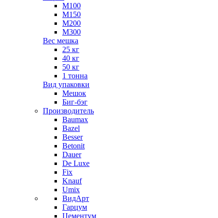
М100
М150
М200
М300
Вес мешка
25 кг
40 кг
50 кг
1 тонна
Вид упаковки
Мешок
Биг-бэг
Производитель
Baumax
Bazel
Besser
Betonit
Dauer
De Luxe
Fix
Knauf
Umix
ВидАрт
Гарцум
Цементум