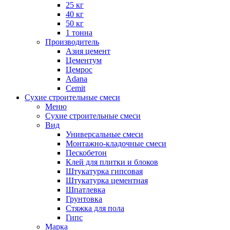
25 кг
40 кг
50 кг
1 тонна
Производитель
Азия цемент
Цементум
Цемрос
Adana
Cemit
Сухие строительные смеси
Меню
Сухие строительные смеси
Вид
Универсальные смеси
Монтажно-кладочные смеси
Пескобетон
Клей для плитки и блоков
Штукатурка гипсовая
Штукатурка цементная
Шпатлевка
Грунтовка
Стяжка для пола
Гипс
Марка