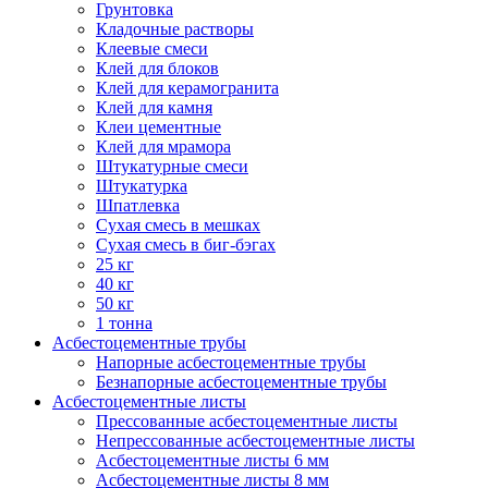
Грунтовка
Кладочные растворы
Клеевые смеси
Клей для блоков
Клей для керамогранита
Клей для камня
Клеи цементные
Клей для мрамора
Штукатурные смеси
Штукатурка
Шпатлевка
Сухая смесь в мешках
Сухая смесь в биг-бэгах
25 кг
40 кг
50 кг
1 тонна
Асбестоцементные трубы
Напорные асбестоцементные трубы
Безнапорные асбестоцементные трубы
Асбестоцементные листы
Прессованные асбестоцементные листы
Непрессованные асбестоцементные листы
Асбестоцементные листы 6 мм
Асбестоцементные листы 8 мм