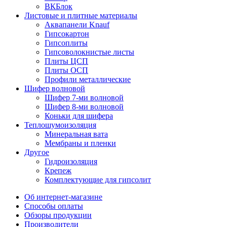
ВКБлок
Листовые и плитные материалы
Аквапанели Knauf
Гипсокартон
Гипсоплиты
Гипсоволокнистые листы
Плиты ЦСП
Плиты ОСП
Профили металлические
Шифер волновой
Шифер 7-ми волновой
Шифер 8-ми волновой
Коньки для шифера
Теплошумоизоляция
Минеральная вата
Мембраны и пленки
Другое
Гидроизоляция
Крепеж
Комплектующие для гипсолит
Об интернет-магазине
Способы оплаты
Обзоры продукции
Производители