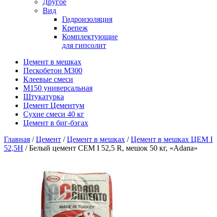
Другое
Вид
Гидроизоляция
Крепеж
Комплектующие
для гипсолит
Цемент в мешках
Пескобетон М300
Клеевые смеси
М150 универсальная
Штукатурка
Цемент Цементум
Сухие смеси 40 кг
Цемент в биг-бэгах
Главная
/
Цемент
/
Цемент в мешках
/
Цемент в мешках ЦЕМ I
52,5Н
/ Белый цемент CEM I 52,5 R, мешок 50 кг, «Adana»