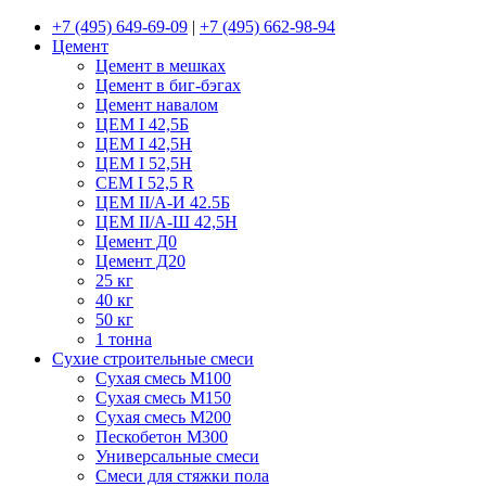
+7 (495) 649-69-09
|
+7 (495) 662-98-94
Цемент
Цемент в мешках
Цемент в биг-бэгах
Цемент навалом
ЦЕМ I 42,5Б
ЦЕМ I 42,5Н
ЦЕМ I 52,5Н
CEM I 52,5 R
ЦЕМ II/А-И 42.5Б
ЦЕМ II/А-Ш 42,5Н
Цемент Д0
Цемент Д20
25 кг
40 кг
50 кг
1 тонна
Сухие строительные смеси
Сухая смесь М100
Сухая смесь М150
Сухая смесь М200
Пескобетон М300
Универсальные смеси
Смеси для стяжки пола