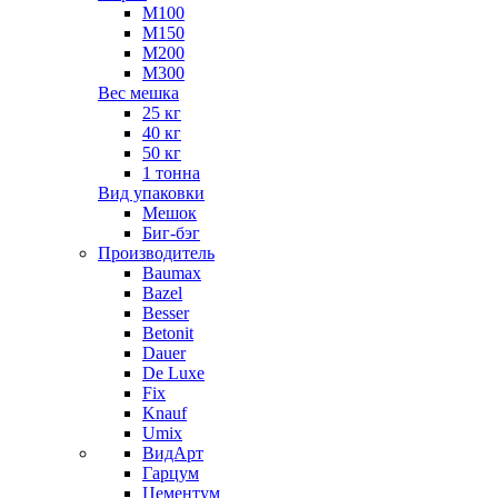
М100
М150
М200
М300
Вес мешка
25 кг
40 кг
50 кг
1 тонна
Вид упаковки
Мешок
Биг-бэг
Производитель
Baumax
Bazel
Besser
Betonit
Dauer
De Luxe
Fix
Knauf
Umix
ВидАрт
Гарцум
Цементум