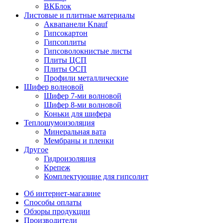
ВКБлок
Листовые и плитные материалы
Аквапанели Knauf
Гипсокартон
Гипсоплиты
Гипсоволокнистые листы
Плиты ЦСП
Плиты ОСП
Профили металлические
Шифер волновой
Шифер 7-ми волновой
Шифер 8-ми волновой
Коньки для шифера
Теплошумоизоляция
Минеральная вата
Мембраны и пленки
Другое
Гидроизоляция
Крепеж
Комплектующие для гипсолит
Об интернет-магазине
Способы оплаты
Обзоры продукции
Производители