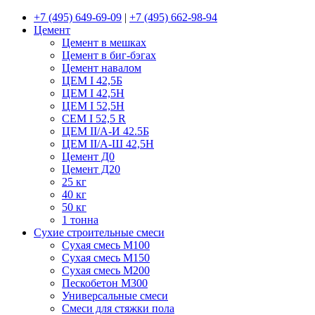
+7 (495) 649-69-09
|
+7 (495) 662-98-94
Цемент
Цемент в мешках
Цемент в биг-бэгах
Цемент навалом
ЦЕМ I 42,5Б
ЦЕМ I 42,5Н
ЦЕМ I 52,5Н
CEM I 52,5 R
ЦЕМ II/А-И 42.5Б
ЦЕМ II/А-Ш 42,5Н
Цемент Д0
Цемент Д20
25 кг
40 кг
50 кг
1 тонна
Сухие строительные смеси
Сухая смесь М100
Сухая смесь М150
Сухая смесь М200
Пескобетон М300
Универсальные смеси
Смеси для стяжки пола