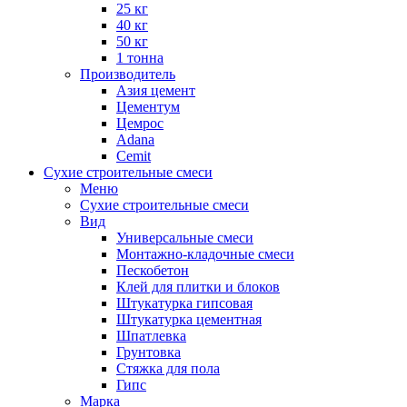
25 кг
40 кг
50 кг
1 тонна
Производитель
Азия цемент
Цементум
Цемрос
Adana
Cemit
Сухие строительные смеси
Меню
Сухие строительные смеси
Вид
Универсальные смеси
Монтажно-кладочные смеси
Пескобетон
Клей для плитки и блоков
Штукатурка гипсовая
Штукатурка цементная
Шпатлевка
Грунтовка
Стяжка для пола
Гипс
Марка