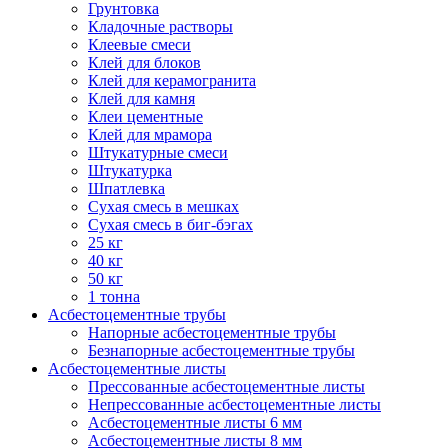
Грунтовка
Кладочные растворы
Клеевые смеси
Клей для блоков
Клей для керамогранита
Клей для камня
Клеи цементные
Клей для мрамора
Штукатурные смеси
Штукатурка
Шпатлевка
Сухая смесь в мешках
Сухая смесь в биг-бэгах
25 кг
40 кг
50 кг
1 тонна
Асбестоцементные трубы
Напорные асбестоцементные трубы
Безнапорные асбестоцементные трубы
Асбестоцементные листы
Прессованные асбестоцементные листы
Непрессованные асбестоцементные листы
Асбестоцементные листы 6 мм
Асбестоцементные листы 8 мм