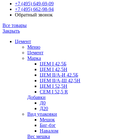
+7 (495) 649-69-09
+7 (495) 662-98-94
Обратный звонок
Все товары
Закрыть
Цемент
Меню
Цемент
Марка
ЦЕМ I 42,5Б
ЦЕМ I 42,5Н
ЦЕМ II/А-И 42.5Б
ЦЕМ II/А-Ш 42,5Н
ЦЕМ I 52,5Н
CEM I 52,5 R
Добавки
Д0
Д20
Вид упаковки
Мешок
Биг-бэг
Навалом
Вес мешка