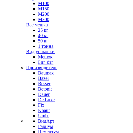
М100
М150
М200
М300
Вес мешка
25 кг
40 кг
50 кг
1 тонна
Вид упаковки
Мешок
Биг-бэг
Производитель
Baumax
Bazel
Besser
Betonit
Dauer
De Luxe
Fix
Knauf
Umix
ВидАрт
Гарцум
Цементум