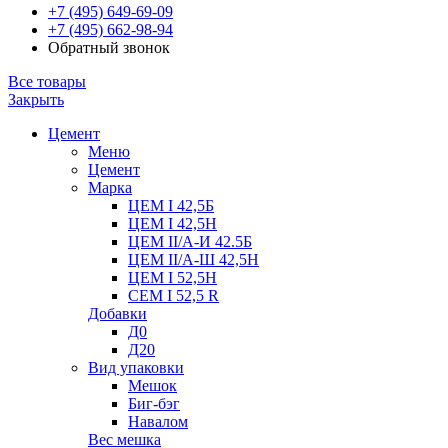
+7 (495) 649-69-09
+7 (495) 662-98-94
Обратный звонок
Все товары
Закрыть
Цемент
Меню
Цемент
Марка
ЦЕМ I 42,5Б
ЦЕМ I 42,5Н
ЦЕМ II/А-И 42.5Б
ЦЕМ II/А-Ш 42,5Н
ЦЕМ I 52,5Н
CEM I 52,5 R
Добавки
Д0
Д20
Вид упаковки
Мешок
Биг-бэг
Навалом
Вес мешка