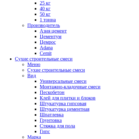
25 кг
40 кг
50 кг
1 тонна
Производитель
Азия цемент
Цементум
Цемрос
Adana
Cemit
Сухие строительные смеси
Меню
Сухие строительные смеси
Вид
Универсальные смеси
Монтажно-кладочные смеси
Пескобетон
Клей для плитки и блоков
Штукатурка гипсовая
Штукатурка цементная
Шпатлевка
Грунтовка
Стяжка для пола
Гипс
Марка