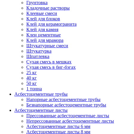
Грунтовка
Кладочные растворы
Клеевые смеси
Клей для блоков
Клей для керамогранита
Клей для камня
Клеи цементные
Клей для мрамора
Штукатурные смеси
Штукатурка
Шпатлевка
Сухая смесь в мешках
Сухая смесь в биг-бэгах
25 кг
40 кг
50 кг
1 тонна
Асбестоцементные трубы
Напорные асбестоцементные трубы
Безнапорные асбестоцементные трубы
Асбестоцементные листы
Прессованные асбестоцементные листы
Непрессованные асбестоцементные листы
Асбестоцементные листы 6 мм
Асбестоцементные листы 8 мм