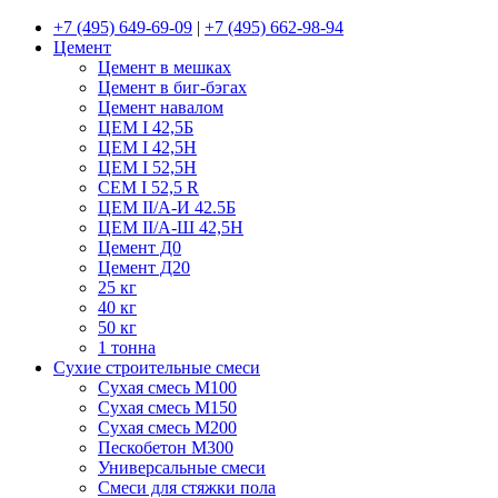
+7 (495) 649-69-09
|
+7 (495) 662-98-94
Цемент
Цемент в мешках
Цемент в биг-бэгах
Цемент навалом
ЦЕМ I 42,5Б
ЦЕМ I 42,5Н
ЦЕМ I 52,5Н
CEM I 52,5 R
ЦЕМ II/А-И 42.5Б
ЦЕМ II/А-Ш 42,5Н
Цемент Д0
Цемент Д20
25 кг
40 кг
50 кг
1 тонна
Сухие строительные смеси
Сухая смесь М100
Сухая смесь М150
Сухая смесь М200
Пескобетон М300
Универсальные смеси
Смеси для стяжки пола