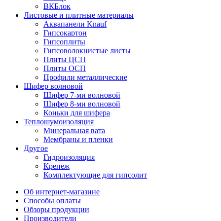
ВКБлок
Листовые и плитные материалы
Аквапанели Knauf
Гипсокартон
Гипсоплиты
Гипсоволокнистые листы
Плиты ЦСП
Плиты ОСП
Профили металлические
Шифер волновой
Шифер 7-ми волновой
Шифер 8-ми волновой
Коньки для шифера
Теплошумоизоляция
Минеральная вата
Мембраны и пленки
Другое
Гидроизоляция
Крепеж
Комплектующие для гипсолит
Об интернет-магазине
Способы оплаты
Обзоры продукции
Производители