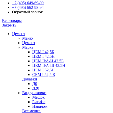
+7 (495) 649-69-09
+7 (495) 662-98-94
Обратный звонок
Все товары
Закрыть
Цемент
Меню
Цемент
Марка
ЦЕМ I 42,5Б
ЦЕМ I 42,5Н
ЦЕМ II/А-И 42.5Б
ЦЕМ II/А-Ш 42,5Н
ЦЕМ I 52,5Н
CEM I 52,5 R
Добавки
Д0
Д20
Вид упаковки
Мешок
Биг-бэг
Навалом
Вес мешка