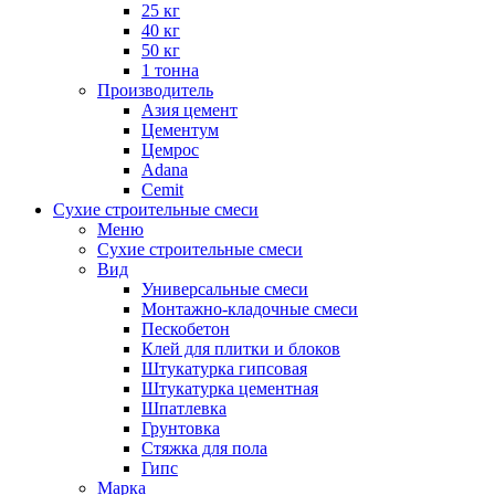
25 кг
40 кг
50 кг
1 тонна
Производитель
Азия цемент
Цементум
Цемрос
Adana
Cemit
Сухие строительные смеси
Меню
Сухие строительные смеси
Вид
Универсальные смеси
Монтажно-кладочные смеси
Пескобетон
Клей для плитки и блоков
Штукатурка гипсовая
Штукатурка цементная
Шпатлевка
Грунтовка
Стяжка для пола
Гипс
Марка