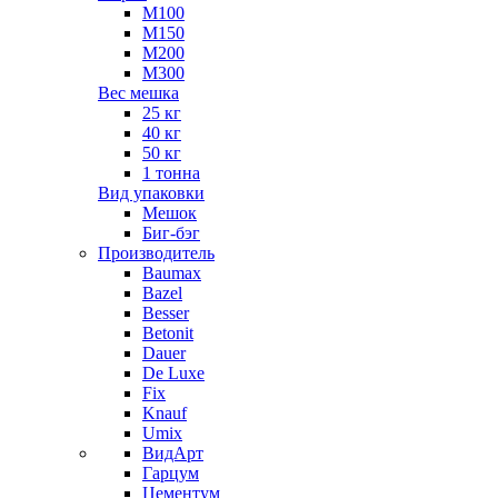
М100
М150
М200
М300
Вес мешка
25 кг
40 кг
50 кг
1 тонна
Вид упаковки
Мешок
Биг-бэг
Производитель
Baumax
Bazel
Besser
Betonit
Dauer
De Luxe
Fix
Knauf
Umix
ВидАрт
Гарцум
Цементум