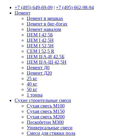
+7 (495) 649-69-09
|
+7 (495) 662-98-94
Цемент
Цемент в мешках
Цемент в биг-бэгах
Цемент навалом
ЦЕМ I 42,5Б
ЦЕМ I 42,5Н
ЦЕМ I 52,5Н
CEM I 52,5 R
ЦЕМ II/А-И 42.5Б
ЦЕМ II/А-Ш 42,5Н
Цемент Д0
Цемент Д20
25 кг
40 кг
50 кг
1 тонна
Сухие строительные смеси
Сухая смесь М100
Сухая смесь М150
Сухая смесь М200
Пескобетон М300
Универсальные смеси
Смеси для стяжки пола