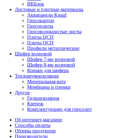
ВКБлок
Листовые и плитные материалы
Аквапанели Knauf
Гипсокартон
Гипсоплиты
Гипсоволокнистые листы
Плиты ЦСП
Плиты ОСП
Профили металлические
Шифер волновой
Шифер 7-ми волновой
Шифер 8-ми волновой
Коньки для шифера
Теплошумоизоляция
Минеральная вата
Мембраны и пленки
Другое
Гидроизоляция
Крепеж
Комплектующие для гипсолит
Об интернет-магазине
Способы оплаты
Обзоры продукции
Производители