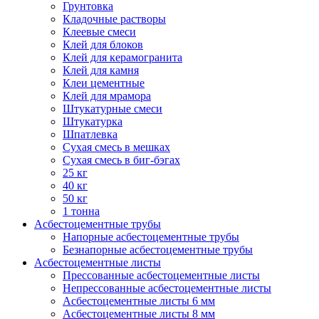
Грунтовка
Кладочные растворы
Клеевые смеси
Клей для блоков
Клей для керамогранита
Клей для камня
Клеи цементные
Клей для мрамора
Штукатурные смеси
Штукатурка
Шпатлевка
Сухая смесь в мешках
Сухая смесь в биг-бэгах
25 кг
40 кг
50 кг
1 тонна
Асбестоцементные трубы
Напорные асбестоцементные трубы
Безнапорные асбестоцементные трубы
Асбестоцементные листы
Прессованные асбестоцементные листы
Непрессованные асбестоцементные листы
Асбестоцементные листы 6 мм
Асбестоцементные листы 8 мм