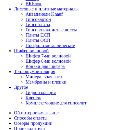
ВКБлок
Листовые и плитные материалы
Аквапанели Knauf
Гипсокартон
Гипсоплиты
Гипсоволокнистые листы
Плиты ЦСП
Плиты ОСП
Профили металлические
Шифер волновой
Шифер 7-ми волновой
Шифер 8-ми волновой
Коньки для шифера
Теплошумоизоляция
Минеральная вата
Мембраны и пленки
Другое
Гидроизоляция
Крепеж
Комплектующие для гипсолит
Об интернет-магазине
Способы оплаты
Обзоры продукции
Производители