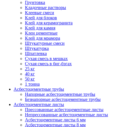
Грунтовка
Кладочные растворы
Клеевые смеси
Клей для блоков
Клей для керамогранита
Клей для камня
Клеи цементные
Клей для мрамора
Штукатурные смеси
Штукатурка
Шпатлевка
Сухая смесь в мешках
Сухая смесь в биг-бэгах
25 кг
40 кг
50 кг
1 тонна
Асбестоцементные трубы
Напорные асбестоцементные трубы
Безнапорные асбестоцементные трубы
Асбестоцементные листы
Прессованные асбестоцементные листы
Непрессованные асбестоцементные листы
Асбестоцементные листы 6 мм
Асбестоцементные листы 8 мм