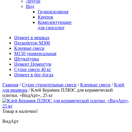
Другое
Вид
Гидроизоляция
Крепеж
Комплектующие
для гипсолит
Цемент в мешках
Пескобетон М300
Клеевые смеси
М150 универсальная
Штукатурка
Цемент Цементум
Сухие смеси 40 кг
Цемент в биг-бэгах
Главная
/
Сухие строительные смеси
/
Клеевые смеси
/
Клей
для мрамора
/ Клей Керамик ПЛЮС для керамической
плитки, «ВидАрт», 25 кг
Товар в наличии!
ВидАрт