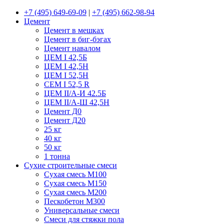
+7 (495) 649-69-09
|
+7 (495) 662-98-94
Цемент
Цемент в мешках
Цемент в биг-бэгах
Цемент навалом
ЦЕМ I 42,5Б
ЦЕМ I 42,5Н
ЦЕМ I 52,5Н
CEM I 52,5 R
ЦЕМ II/А-И 42.5Б
ЦЕМ II/А-Ш 42,5Н
Цемент Д0
Цемент Д20
25 кг
40 кг
50 кг
1 тонна
Сухие строительные смеси
Сухая смесь М100
Сухая смесь М150
Сухая смесь М200
Пескобетон М300
Универсальные смеси
Смеси для стяжки пола