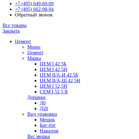
+7 (495) 649-69-09
+7 (495) 662-98-94
Обратный звонок
Все товары
Закрыть
Цемент
Меню
Цемент
Марка
ЦЕМ I 42,5Б
ЦЕМ I 42,5Н
ЦЕМ II/А-И 42.5Б
ЦЕМ II/А-Ш 42,5Н
ЦЕМ I 52,5Н
CEM I 52,5 R
Добавки
Д0
Д20
Вид упаковки
Мешок
Биг-бэг
Навалом
Вес мешка