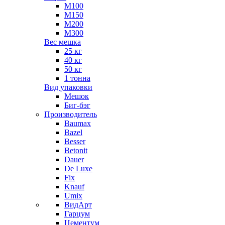
М100
М150
М200
М300
Вес мешка
25 кг
40 кг
50 кг
1 тонна
Вид упаковки
Мешок
Биг-бэг
Производитель
Baumax
Bazel
Besser
Betonit
Dauer
De Luxe
Fix
Knauf
Umix
ВидАрт
Гарцум
Цементум