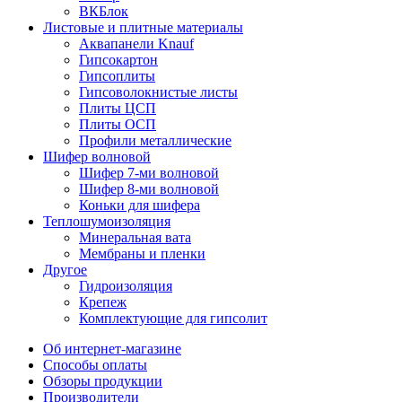
ВКБлок
Листовые и плитные материалы
Аквапанели Knauf
Гипсокартон
Гипсоплиты
Гипсоволокнистые листы
Плиты ЦСП
Плиты ОСП
Профили металлические
Шифер волновой
Шифер 7-ми волновой
Шифер 8-ми волновой
Коньки для шифера
Теплошумоизоляция
Минеральная вата
Мембраны и пленки
Другое
Гидроизоляция
Крепеж
Комплектующие для гипсолит
Об интернет-магазине
Способы оплаты
Обзоры продукции
Производители