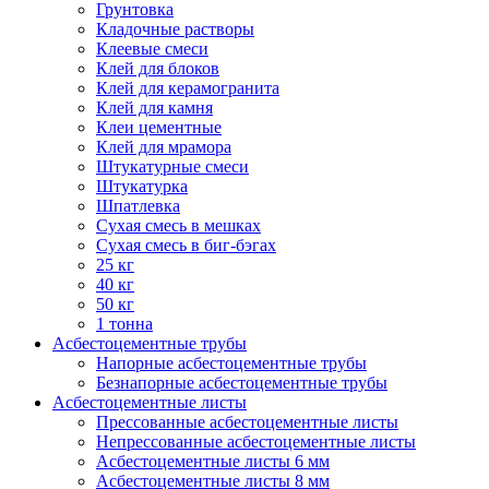
Грунтовка
Кладочные растворы
Клеевые смеси
Клей для блоков
Клей для керамогранита
Клей для камня
Клеи цементные
Клей для мрамора
Штукатурные смеси
Штукатурка
Шпатлевка
Сухая смесь в мешках
Сухая смесь в биг-бэгах
25 кг
40 кг
50 кг
1 тонна
Асбестоцементные трубы
Напорные асбестоцементные трубы
Безнапорные асбестоцементные трубы
Асбестоцементные листы
Прессованные асбестоцементные листы
Непрессованные асбестоцементные листы
Асбестоцементные листы 6 мм
Асбестоцементные листы 8 мм