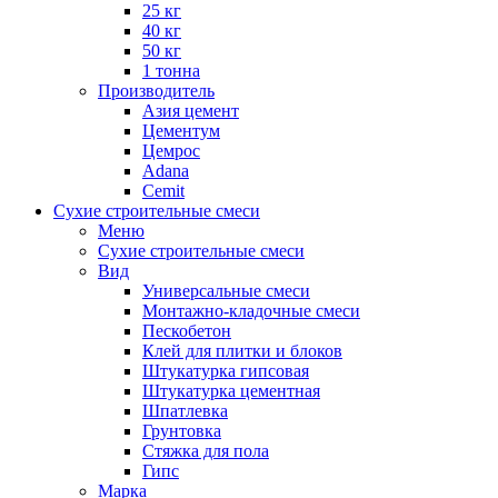
25 кг
40 кг
50 кг
1 тонна
Производитель
Азия цемент
Цементум
Цемрос
Adana
Cemit
Сухие строительные смеси
Меню
Сухие строительные смеси
Вид
Универсальные смеси
Монтажно-кладочные смеси
Пескобетон
Клей для плитки и блоков
Штукатурка гипсовая
Штукатурка цементная
Шпатлевка
Грунтовка
Стяжка для пола
Гипс
Марка